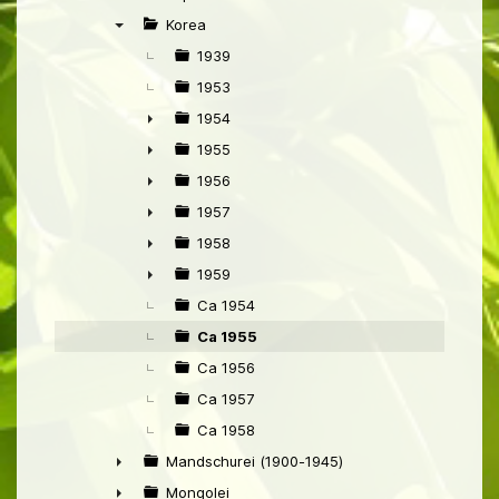
►
Korea
▼
1939
1953
1954
►
1955
►
1956
►
1957
►
1958
►
1959
►
Ca 1954
Ca 1955
Ca 1956
Ca 1957
Ca 1958
Mandschurei (1900-1945)
►
Mongolei