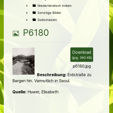
►
Niederländisch Indien
►
Sonstige Bilder
►
Südostasien
►
B
P6180
i
l
Download
(
jpg,
390 KB
)
d
p6180.jpg
Beschreibung:
Erdstraße zu
Bergen hin. Vermutlich in Seoul.
Quelle:
Huwer, Elisabeth