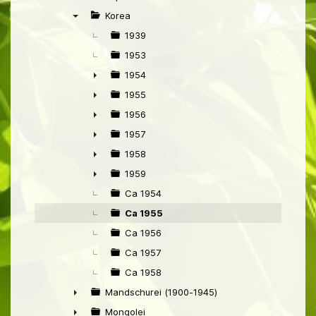
►
Korea
▼
1939
1953
1954
►
1955
►
1956
►
1957
►
1958
►
1959
►
Ca 1954
Ca 1955
Ca 1956
Ca 1957
Ca 1958
Mandschurei (1900-1945)
►
Mongolei