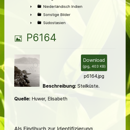
►
Niederländisch Indien
►
Sonstige Bilder
►
Südostasien
►
B
P6164
i
l
Download
(
jpg,
403 KB
)
d
p6164.jpg
Beschreibung:
Steilküste.
Quelle:
Huwer, Elisabeth
Als Findbuch zur Identifizierung