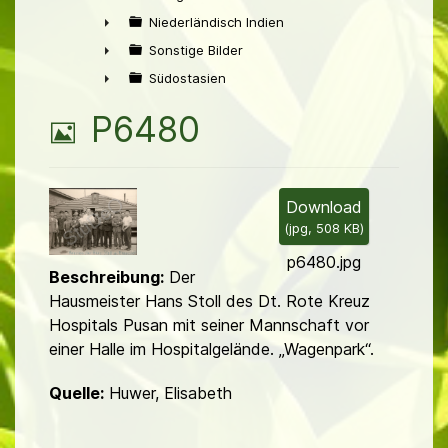
►
Niederländisch Indien
►
Sonstige Bilder
►
Südostasien
►
B
P6480
i
l
Download
(
jpg,
508 KB
)
d
p6480.jpg
Beschreibung:
Der
Hausmeister Hans Stoll des Dt. Rote Kreuz
Hospitals Pusan mit seiner Mannschaft vor
einer Halle im Hospitalgelände. „Wagenpark“.
Quelle:
Huwer, Elisabeth