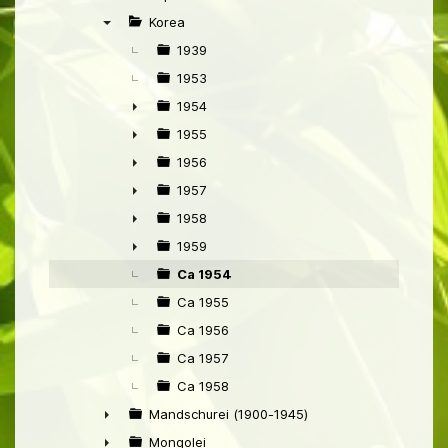
►
Korea
▼
1939
1953
1954
►
1955
►
1956
►
1957
►
1958
►
1959
►
Ca 1954
Ca 1955
Ca 1956
Ca 1957
Ca 1958
Mandschurei (1900-1945)
►
Mongolei