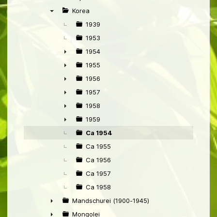
►
Korea
▼
1939
1953
1954
►
1955
►
1956
►
1957
►
1958
►
1959
►
Ca 1954
Ca 1955
Ca 1956
Ca 1957
Ca 1958
Mandschurei (1900-1945)
►
Mongolei