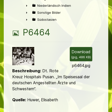
►
Niederländisch Indien
►
Sonstige Bilder
►
Südostasien
►
B
P6464
i
l
Download
(
jpg,
486 KB
)
d
p6464.jpg
Beschreibung:
Dt. Rote
Kreuz Hospitals Pusan. „Im Speisesaal der
deutschen Ange­stell­ten Ärzte und
Schwestern“.
Quelle:
Huwer, Elisabeth