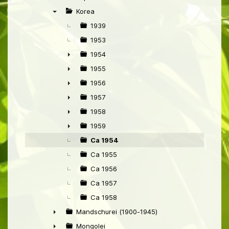
►
Korea
▼
1939
1953
1954
►
1955
►
1956
►
1957
►
1958
►
1959
►
Ca 1954
Ca 1955
Ca 1956
Ca 1957
Ca 1958
Mandschurei (1900-1945)
►
Mongolei