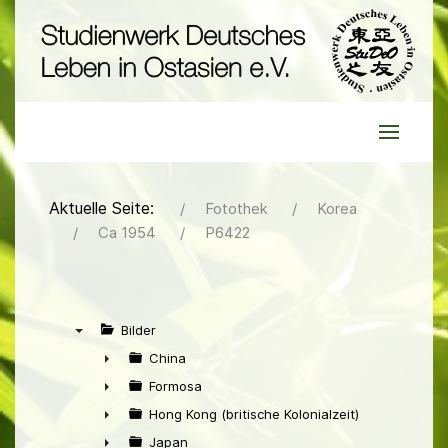
Aktuelle Seite:
Fotothek
Korea
Ca 1954
P6422
Bilder
▼
China
►
Formosa
►
Hong Kong (britische Kolonialzeit)
►
Japan