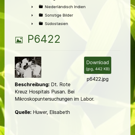
►
Niederländisch Indien
►
Sonstige Bilder
►
Südostasien
►
B
P6422
i
l
Download
(
jpg,
442 KB
)
d
p6422.jpg
Beschreibung:
Dt. Rote
Kreuz Hospitals Pusan. Bei
Mikroskopuntersuchungen im Labor.
Quelle:
Huwer, Elisabeth