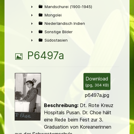
Mandschurei (1900-1945)
►
Mongolei
►
Niederländisch Indien
►
Sonstige Bilder
►
Südostasien
►
B
P6497a
i
l
Download
(
jpg,
304 KB
)
d
p6497a.jpg
Beschreibung:
Dt. Rote Kreuz
Hospitals Pusan. Dr. Choe hält
eine Rede beim Fest zur 3.
Graduation von Koreane­rinnen