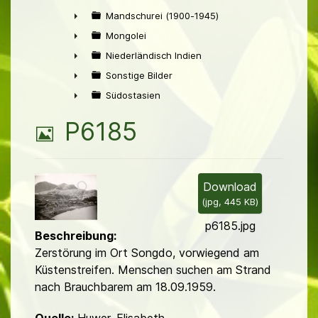
Mandschurei (1900-1945)
►
Mongolei
►
Niederländisch Indien
►
Sonstige Bilder
►
Südostasien
►
B
P6185
i
l
Download
(
jpg,
445 KB
)
d
p6185.jpg
Beschreibung:
Zerstörung im Ort Songdo, vorwiegend am
Küstenstreifen. Menschen suchen am Strand
nach Brauchbarem am 18.09.1959.