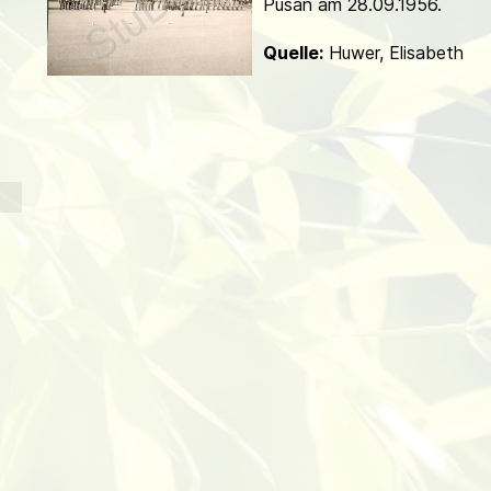
Pusan am 28.09.1956.
d
Quelle:
Huwer, Elisabeth