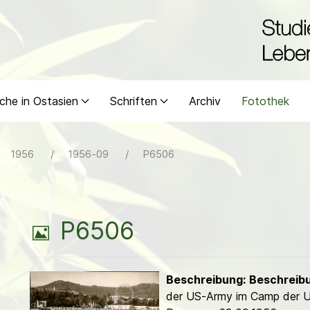
che in Ostasien
Schriften
Archiv
Fotothek
1956
1956-09
P6506
B
P6506
i
Beschreibung:
Beschreib
l
der US-Army im Camp der 