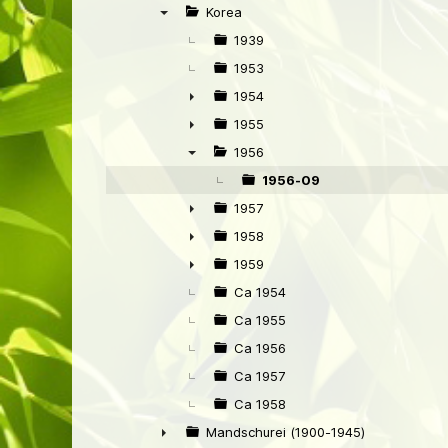
►
Korea
▼
1939
1953
1954
►
1955
►
1956
▼
1956-09
1957
►
1958
►
1959
►
Ca 1954
Ca 1955
Ca 1956
Ca 1957
Ca 1958
Mandschurei (1900-1945)