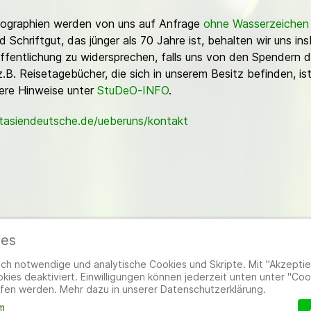
Fotographien werden von uns auf Anfrage
ohne Wasserzeichen
Schriftgut, das jünger als 70 Jahre ist, behalten wir uns ins
ffentlichung zu widersprechen, falls uns von den Spendern d
z.B. Reisetagebücher, die sich in unserem Besitz befinden, is
sere Hinweise unter
StuDeO-INFO
.
stasiendeutsche.de/ueberuns/kontakt
ies
ieder
|
Impressum
|
Datenschutzerklärung
|
Cookie- und Datenschutzeinstel
h notwendige und analytische Cookies und Skripte. Mit "Akzeptier
ies deaktiviert. Einwilligungen können jederzeit unten unter "Coo
fen werden. Mehr dazu in unserer Datenschutzerklärung.
m