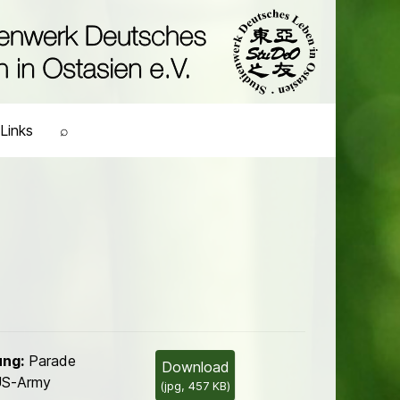
Links
⌕
ung:
Parade
Download
US-Army
(
jpg,
457 KB
)