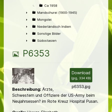
Ca 1958
Mandschurei (1900-1945)
►
Mongolei
►
Niederländisch Indien
►
Sonstige Bilder
►
Südostasien
►
B
P6353
i
l
Download
(
jpg,
334 KB
)
d
p6353.jpg
Beschreibung:
Ärzte,
Schwestern und Offiziere der US-Army beim
Neujahrsessen? im Rote Kreuz Hospital Pusan.