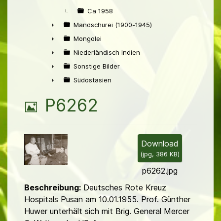
Ca 1958
Mandschurei (1900-1945)
►
Mongolei
►
Niederländisch Indien
►
Sonstige Bilder
►
Südostasien
►
B
P6262
i
l
Download
(
jpg,
386 KB
)
d
p6262.jpg
Beschreibung:
Deutsches Rote Kreuz
Hospitals Pusan am 10.01.1955. Prof. Günther
Huwer unterhält sich mit Brig. General Mercer