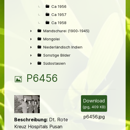
Ca 1956
Ca 1957
Ca 1958
Mandschurei (1900-1945)
►
Mongolei
►
Niederländisch Indien
►
Sonstige Bilder
►
Südostasien
►
B
P6456
i
l
Download
(
jpg,
409 KB
)
d
p6456.jpg
Beschreibung:
Dt. Rote
Kreuz Hospitals Pusan