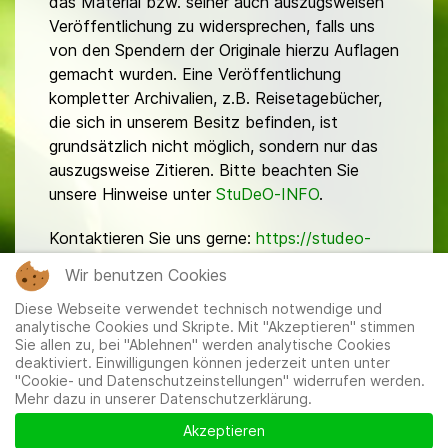
das Material bzw. seiner auch auszugsweisen
Veröffentlichung zu widersprechen, falls uns
von den Spendern der Originale hierzu Auflagen
gemacht wurden. Eine Veröffentlichung
kompletter Archivalien, z.B. Reisetagebücher,
die sich in unserem Besitz befinden, ist
grundsätzlich nicht möglich, sondern nur das
auszugsweise Zitieren. Bitte beachten Sie
unsere Hinweise unter
StuDeO-INFO
.
Kontaktieren Sie uns gerne:
https://studeo-
ostasiendeutsche.de/ueberuns/kontakt
Wir benutzen Cookies
Diese Webseite verwendet technisch notwendige und
analytische Cookies und Skripte. Mit "Akzeptieren" stimmen
Sie allen zu, bei "Ablehnen" werden analytische Cookies
deaktiviert. Einwilligungen können jederzeit unten unter
"Cookie- und Datenschutzeinstellungen" widerrufen werden.
Mehr dazu in unserer Datenschutzerklärung.
Mitglieder
|
Impressum
|
Datenschutzerklärung
|
Cookie-
und Datenschutzeinstellungen
Akzeptieren