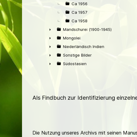
Ca 1956
Ca 1957
Ca 1958
Mandschurei (1900-1945)
►
Mongolei
►
Niederländisch Indien
►
Sonstige Bilder
►
Südostasien
►
Als Findbuch zur Identifizierung einzel
Die Nutzung unseres Archivs mit seinen Manusk