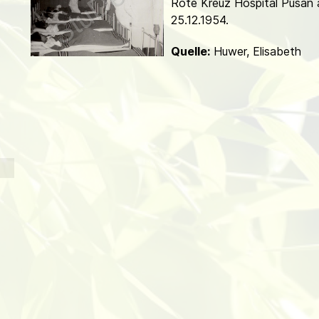
Rote Kreuz Hospital Pusan
d
25.12.1954.
Quelle:
Huwer, Elisabeth