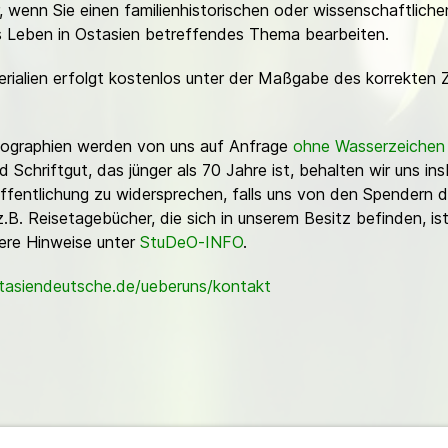
or, wenn Sie einen familienhistorischen oder wissenschaftlic
es Leben in Ostasien betreffendes Thema bearbeiten.
erialien erfolgt kostenlos unter der Maßgabe des korrekten 
Fotographien werden von uns auf Anfrage
ohne Wasserzeichen
Schriftgut, das jünger als 70 Jahre ist, behalten wir uns ins
ffentlichung zu widersprechen, falls uns von den Spendern d
z.B. Reisetagebücher, die sich in unserem Besitz befinden, is
sere Hinweise unter
StuDeO-INFO
.
stasiendeutsche.de/ueberuns/kontakt