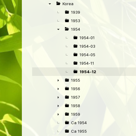
►
Korea
▼
1939
1953
1954
▼
1954-01
1954-03
1954-05
1954-11
1954-12
1955
►
1956
►
1957
►
1958
►
1959
►
Ca 1954
Ca 1955