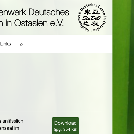
Links
⌕
anlässlich
Download
ensaal im
(
jpg,
354 KB
)