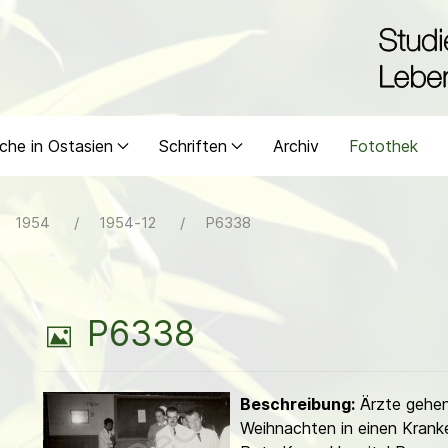
che in Ostasien
Schriften
Archiv
Fotothek
1954
1954-12
P6338
B
P6338
i
Beschreibung:
Ärzte gehen 
l
Weihnachten in einen Krank