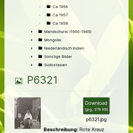
Ca 1956
Ca 1957
Ca 1958
Mandschurei (1900-1945)
►
Mongolei
►
Niederländisch Indien
►
Sonstige Bilder
►
Südostasien
►
B
P6321
i
l
Download
(
jpg,
376 KB
)
d
p6321.jpg
Beschreibung:
Rote Kreuz