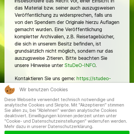
insbesondere das Recht vor, einer Einsicht in
das Material bzw. seiner auch auszugsweisen
Veröffentlichung zu widersprechen, falls uns
von den Spendern der Originale hierzu Auflagen
gemacht wurden. Eine Veröffentlichung
kompletter Archivalien, z.B. Reisetagebücher,
die sich in unserem Besitz befinden, ist
grundsätzlich nicht möglich, sondern nur das
auszugsweise Zitieren. Bitte beachten Sie
unsere Hinweise unter
StuDeO-INFO
.
Kontaktieren Sie uns gerne:
https://studeo-
ostasiendeutsche.de/ueberuns/kontakt
Wir benutzen Cookies
Diese Webseite verwendet technisch notwendige und
analytische Cookies und Skripte. Mit "Akzeptieren" stimmen
Sie allen zu, bei "Ablehnen" werden analytische Cookies
deaktiviert. Einwilligungen können jederzeit unten unter
"Cookie- und Datenschutzeinstellungen" widerrufen werden.
Mehr dazu in unserer Datenschutzerklärung.
Mitglieder
|
Impressum
|
Datenschutzerklärung
|
Cookie-