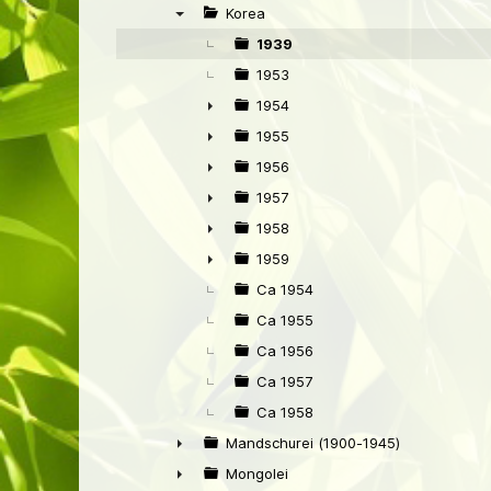
►
Korea
▼
1939
1953
1954
►
1955
►
1956
►
1957
►
1958
►
1959
►
Ca 1954
Ca 1955
Ca 1956
Ca 1957
Ca 1958
Mandschurei (1900-1945)
►
Mongolei