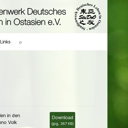
Links
⌕
en in den
Download
nno Volk
(
jpg,
367 KB
)