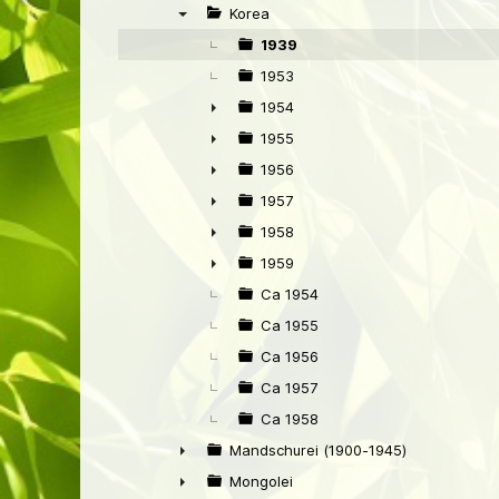
►
Korea
▼
1939
1953
1954
►
1955
►
1956
►
1957
►
1958
►
1959
►
Ca 1954
Ca 1955
Ca 1956
Ca 1957
Ca 1958
Mandschurei (1900-1945)
►
Mongolei