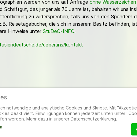
Fotographien werden von uns auf Anfrage
ohne Wasserzeichen
Schriftgut, das jünger als 70 Jahre ist, behalten wir uns ins
ffentlichung zu widersprechen, falls uns von den Spendern d
z.B. Reisetagebücher, die sich in unserem Besitz befinden, is
sere Hinweise unter
StuDeO-INFO
.
stasiendeutsche.de/ueberuns/kontakt
ies
ieder
|
Impressum
|
Datenschutzerklärung
|
Cookie- und Datenschutzeinstel
h notwendige und analytische Cookies und Skripte. Mit "Akzeptier
ies deaktiviert. Einwilligungen können jederzeit unten unter "Coo
fen werden. Mehr dazu in unserer Datenschutzerklärung.
m