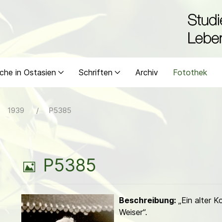
che in Ostasien
Schriften
Archiv
Fotothek
1939
P5385
B
P5385
i
Beschreibung:
„Ein alter K
l
Weiser“.