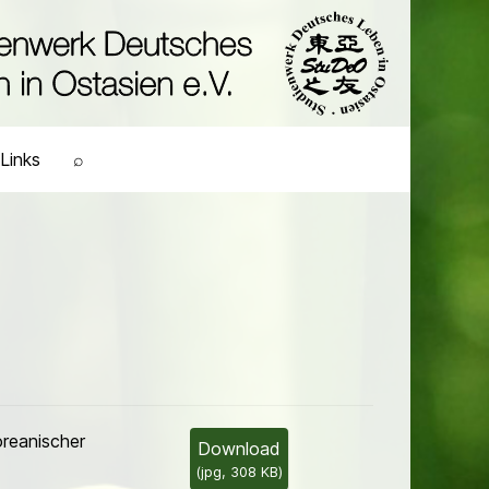
Links
⌕
oreanischer
Download
(
jpg,
308 KB
)