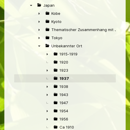
►
Japan
▼
Kobe
►
Kyoto
►
Thematischer Zusammenhang mit Japan
►
Tokyo
►
Unbekannter Ort
▼
1915-1919
►
1920
1923
►
1937
1938
►
1943
►
1947
1954
►
1956
►
Ca 1910