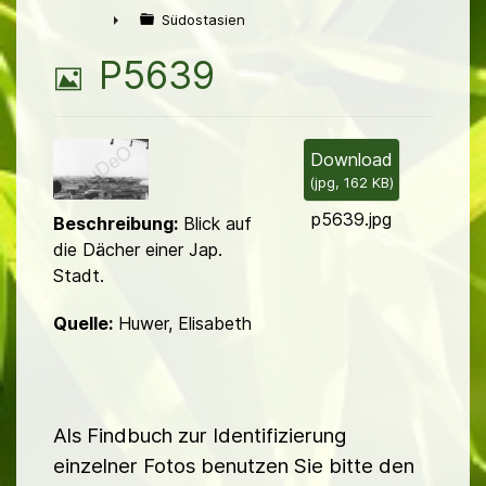
►
Südostasien
►
B
P5639
i
l
Download
(
jpg,
162 KB
)
d
p5639.jpg
Beschreibung:
Blick auf
die Dächer einer Jap.
Stadt.
Quelle:
Huwer, Elisabeth
Als Findbuch zur Identifizierung
einzelner Fotos benutzen Sie bitte den