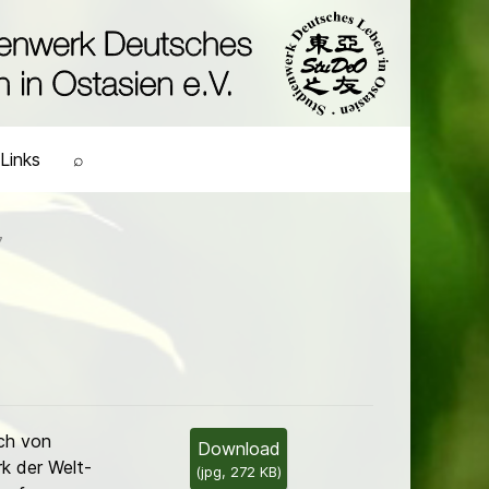
Links
⌕
7
ch von
Download
k der Welt­
(
jpg,
272 KB
)