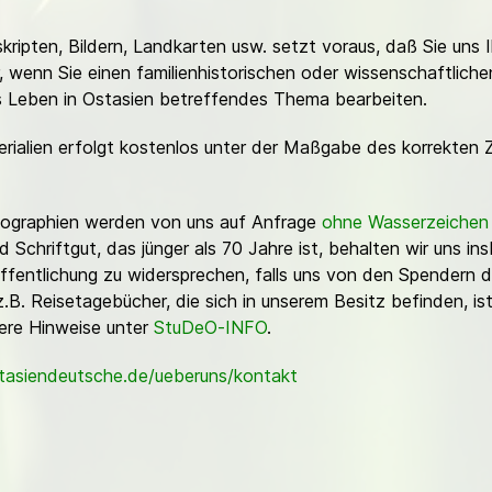
ripten, Bildern, Landkarten usw. setzt voraus, daß Sie uns 
or, wenn Sie einen familienhistorischen oder wissenschaftlic
es Leben in Ostasien betreffendes Thema bearbeiten.
erialien erfolgt kostenlos unter der Maßgabe des korrekten 
Fotographien werden von uns auf Anfrage
ohne Wasserzeichen
Schriftgut, das jünger als 70 Jahre ist, behalten wir uns ins
ffentlichung zu widersprechen, falls uns von den Spendern d
z.B. Reisetagebücher, die sich in unserem Besitz befinden, is
sere Hinweise unter
StuDeO-INFO
.
stasiendeutsche.de/ueberuns/kontakt