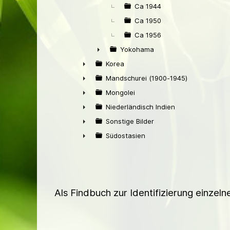
Ca 1944
Ca 1950
Ca 1956
Yokohama
►
Korea
►
Mandschurei (1900-1945)
►
Mongolei
►
Niederländisch Indien
►
Sonstige Bilder
►
Südostasien
►
Als Findbuch zur Identifizierung einzel