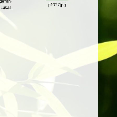
ge­fan­
p1027.jpg
Lukas.