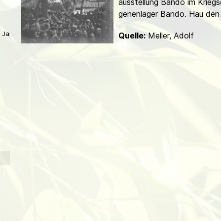
ausstellung Bando im Kriegs
d
genenlager Bando. Hau den 
 Japan
Quelle:
Meller, Adolf