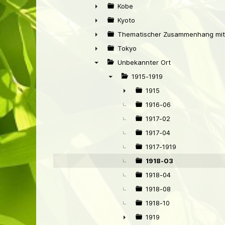
▼
Kobe
►
Kyoto
►
Thematischer Zusammenhang mit
►
Tokyo
►
Unbekannter Ort
▼
1915-1919
▼
1915
►
1916-06
1917-02
1917-04
1917-1919
1918-03
1918-04
1918-08
1918-10
1919