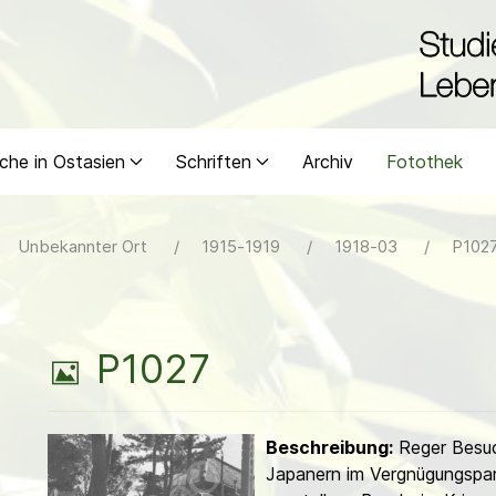
che in Ostasien
Schriften
Archiv
Fotothek
Unbekannter Ort
1915-1919
1918-03
P102
B
P1027
i
Beschreibung:
Reger Besu
l
Japanern im Vergnügungspar