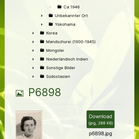
Ca 1946
Unbekannter Ort
►
Yokohama
►
Korea
►
Mandschurei (1900-1945)
►
Mongolei
►
Niederländisch Indien
►
Sonstige Bilder
►
Südostasien
►
B
P6898
i
l
Download
(
jpg,
288 KB
)
d
p6898.jpg