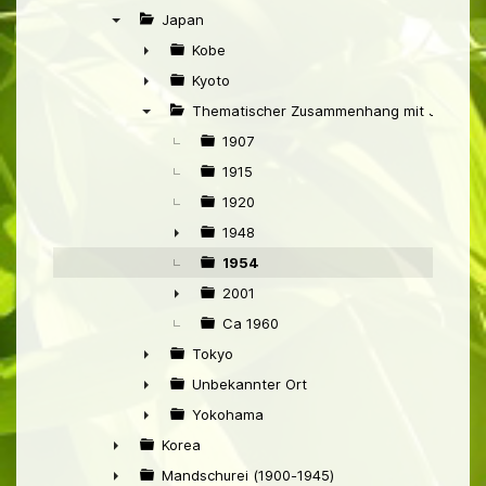
►
Japan
▼
Kobe
►
Kyoto
►
Thematischer Zusammenhang mit Japan
▼
1907
1915
1920
1948
►
1954
2001
►
Ca 1960
Tokyo
►
Unbekannter Ort
►
Yokohama
►
Korea
►
Mandschurei (1900-1945)