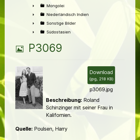
►
Mongolei
►
Niederländisch Indien
►
Sonstige Bilder
►
Südostasien
►
B
P3069
i
l
Download
(
jpg,
218 KB
)
d
p3069.jpg
Beschreibung:
Roland
Schinzinger mit seiner Frau in
Kalifornien.
Quelle:
Poulsen, Harry