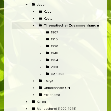
►
Japan
▼
Kobe
►
Kyoto
►
Thematischer Zusammenhang mit Jap
▼
1907
1915
1920
1948
►
1954
2001
►
Ca 1960
Tokyo
►
Unbekannter Ort
►
Yokohama
►
Korea
►
Mandschurei (1900-1945)