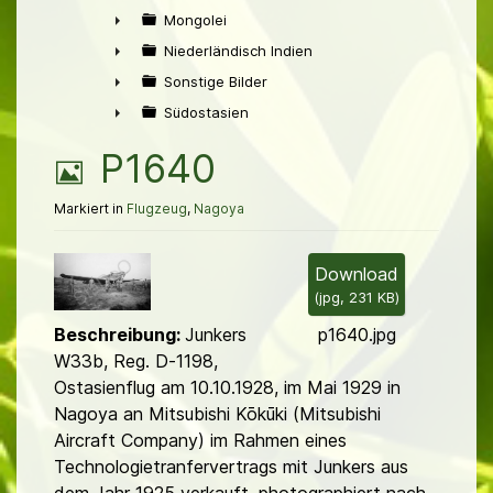
►
Mongolei
►
Niederländisch Indien
►
Sonstige Bilder
►
Südostasien
►
B
P1640
i
Markiert in
Flugzeug
,
Nagoya
l
Download
(
jpg,
231 KB
)
d
Beschreibung:
Junkers
p1640.jpg
W33b, Reg. D-1198,
Ostasienflug am 10.10.1928, im Mai 1929 in
Nagoya an Mitsubishi Kōkūki (Mitsubishi
Aircraft Company) im Rahmen eines
Technologietranfervertrags mit Junkers aus
dem Jahr 1925 verkauft, photographiert nach