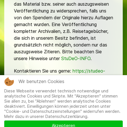
das Material bzw. seiner auch auszugsweisen
Veröffentlichung zu widersprechen, falls uns
von den Spendern der Originale hierzu Auflagen
gemacht wurden. Eine Veröffentlichung
kompletter Archivalien, z.B. Reisetagebücher,
die sich in unserem Besitz befinden, ist
grundsätzlich nicht möglich, sondern nur das
auszugsweise Zitieren. Bitte beachten Sie
unsere Hinweise unter
StuDeO-INFO
.
Kontaktieren Sie uns gerne:
https://studeo-
ostasiendeutsche.de/ueberuns/kontakt
Wir benutzen Cookies
Diese Webseite verwendet technisch notwendige und
analytische Cookies und Skripte. Mit "Akzeptieren" stimmen
Sie allen zu, bei "Ablehnen" werden analytische Cookies
deaktiviert. Einwilligungen können jederzeit unten unter
"Cookie- und Datenschutzeinstellungen" widerrufen werden.
Mehr dazu in unserer Datenschutzerklärung.
Mitglieder
|
Impressum
|
Datenschutzerklärung
|
Cookie-
und Datenschutzeinstellungen
Akzeptieren