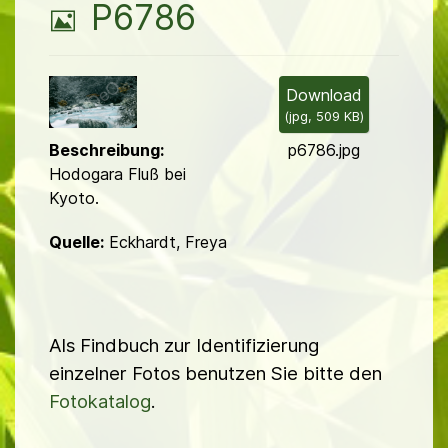
B
P6786
i
l
Download
(
jpg,
509 KB
)
d
p6786.jpg
Beschreibung:
Hodogara Fluß bei
Kyoto.
Quelle:
Eckhardt, Freya
Als Findbuch zur Identifizierung
einzelner Fotos benutzen Sie bitte den
Fotokatalog
.