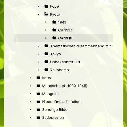
▼
Kobe
►
Kyoto
▼
1941
Ca 1917
Ca 1918
Thematischer Zusammenhang mit Japan
►
Tokyo
►
Unbekannter Ort
►
Yokohama
►
Korea
►
Mandschurei (1900-1945)
►
Mongolei
►
Niederländisch Indien
►
Sonstige Bilder
►
Südostasien
►