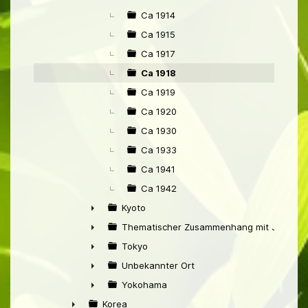
►
Ca 1914
Ca 1915
Ca 1917
Ca 1918
Ca 1919
Ca 1920
Ca 1930
Ca 1933
Ca 1941
Ca 1942
Kyoto
►
Thematischer Zusammenhang mit Japan
►
Tokyo
►
Unbekannter Ort
►
Yokohama
►
Korea