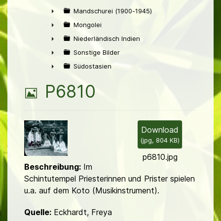
►
Mandschurei (1900-1945)
►
Mongolei
►
Niederländisch Indien
►
Sonstige Bilder
►
Südostasien
►
B
P6810
i
l
Download
(
jpg,
804 KB
)
d
p6810.jpg
Beschreibung:
Im
Schintutempel Priesterinnen und Prister spielen
u.a. auf dem Koto (Musikinstrument).
Quelle:
Eckhardt, Freya