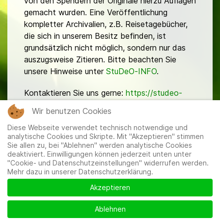
von den Spendern der Originale hierzu Auflagen
gemacht wurden. Eine Veröffentlichung
kompletter Archivalien, z.B. Reisetagebücher,
die sich in unserem Besitz befinden, ist
grundsätzlich nicht möglich, sondern nur das
auszugsweise Zitieren. Bitte beachten Sie
unsere Hinweise unter
StuDeO-INFO
.
Kontaktieren Sie uns gerne:
https://studeo-
ostasiendeutsche.de/ueberuns/kontakt
Wir benutzen Cookies
Diese Webseite verwendet technisch notwendige und
analytische Cookies und Skripte. Mit "Akzeptieren" stimmen
Sie allen zu, bei "Ablehnen" werden analytische Cookies
deaktiviert. Einwilligungen können jederzeit unten unter
"Cookie- und Datenschutzeinstellungen" widerrufen werden.
Mehr dazu in unserer Datenschutzerklärung.
Mitglieder
|
Impressum
|
Datenschutzerklärung
|
Cookie-
und Datenschutzeinstellungen
Akzeptieren
Ablehnen