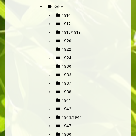
▼
Kobe
▼
1914
►
1917
►
1918/1919
►
1920
1922
1924
1930
1933
1937
►
1938
►
1941
1942
1943/1944
►
1947
►
1960