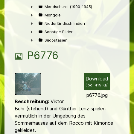
►
Mandschurei (1900-1945)
►
Mongolei
►
Niederländisch Indien
►
Sonstige Bilder
►
Südostasien
►
B
P6776
i
l
Download
(
jpg,
419 KB
)
d
p6776.jpg
Beschreibung:
Viktor
Behr (stehend) und Günther Lenz spielen
vermutlich in der Umgebung des
Sommerhauses auf dem Rocco mit Kimonos
gekleidet.