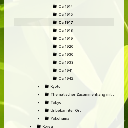
►
Ca 1914
Ca 1915
Ca 1917
Ca 1918
Ca 1919
Ca 1920
Ca 1930
Ca 1933
Ca 1941
Ca 1942
Kyoto
►
Thematischer Zusammenhang mit Japan
►
Tokyo
►
Unbekannter Ort
►
Yokohama
►
Korea