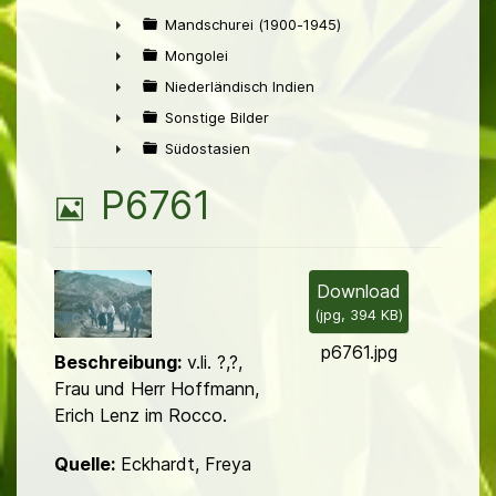
►
Mandschurei (1900-1945)
►
Mongolei
►
Niederländisch Indien
►
Sonstige Bilder
►
Südostasien
►
B
P6761
i
l
Download
(
jpg,
394 KB
)
d
p6761.jpg
Beschreibung:
v.li. ?,?,
Frau und Herr Hoffmann,
Erich Lenz im Rocco.
Quelle:
Eckhardt, Freya