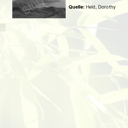
d
Quelle:
Held, Dorothy