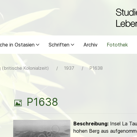
che in Ostasien
Schriften
Archiv
Fotothek
(britische Kolonialzeit)
1937
P1638
B
P1638
i
Beschreibung:
Insel La Ta
l
hohen Berg aus aufgenomm