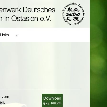
Links
⌕
u vom
Download
en.
(
jpg,
168 KB
)