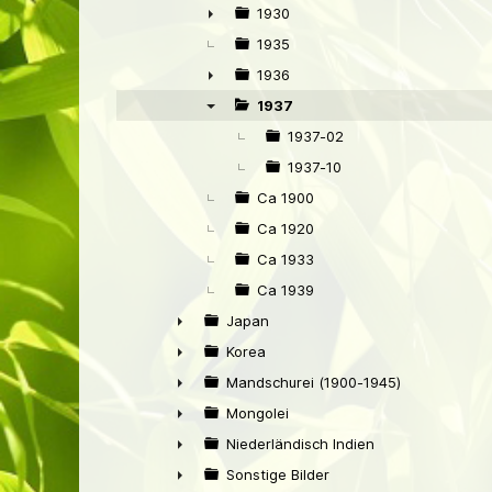
►
1930
►
1935
1936
►
1937
▼
1937-02
1937-10
Ca 1900
Ca 1920
Ca 1933
Ca 1939
Japan
►
Korea
►
Mandschurei (1900-1945)
►
Mongolei
►
Niederländisch Indien
►
Sonstige Bilder