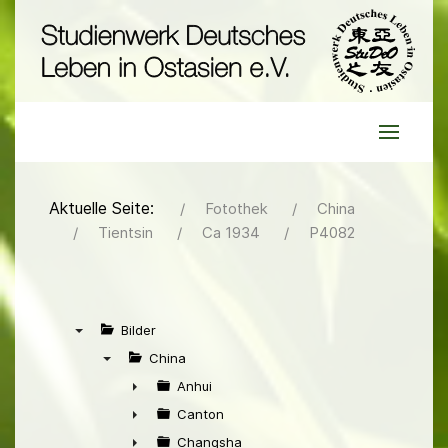
Aktuelle Seite:
Fotothek
China
Tientsin
Ca 1934
P4082
Bilder
▼
China
▼
Anhui
►
Canton
►
Changsha