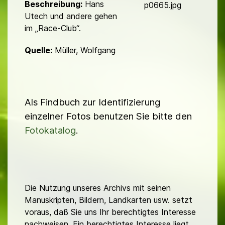
d
Beschreibung:
Hans
p0665.jpg
Utech und andere gehen
im „Race-Club“.
Quelle:
Müller, Wolfgang
Als Findbuch zur Identifizierung
einzelner Fotos benutzen Sie bitte den
Fotokatalog
.
Die Nutzung unseres Archivs mit seinen
Manuskripten, Bildern, Landkarten usw. setzt
voraus, daß Sie uns Ihr berechtigtes Interesse
nachweisen. Ein berechtigtes Interesse liegt