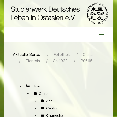
Aktuelle Seite:
Fotothek
China
Tientsin
Ca 1933
P0665
Bilder
▼
China
▼
Anhui
►
Canton
►
Changsha