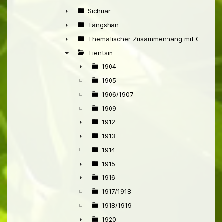
►
Sichuan
►
Tangshan
►
Thematischer Zusammenhang mit China
►
Tientsin
▼
1904
►
1905
1906/1907
1909
1912
►
1913
►
1914
1915
►
1916
►
1917/1918
1918/1919
1920