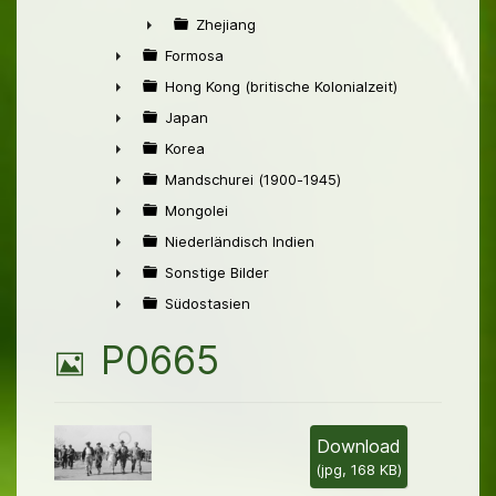
►
Zhejiang
►
Formosa
►
Hong Kong (britische Kolonialzeit)
►
Japan
►
Korea
►
Mandschurei (1900-1945)
►
Mongolei
►
Niederländisch Indien
►
Sonstige Bilder
►
Südostasien
►
B
P0665
i
l
Download
(
jpg,
168 KB
)