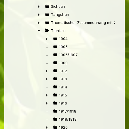
►
Sichuan
►
Tangshan
►
Thematischer Zusammenhang mit China
►
Tientsin
▼
1904
►
1905
1906/1907
1909
1912
►
1913
►
1914
1915
►
1916
►
1917/1918
1918/1919
1920