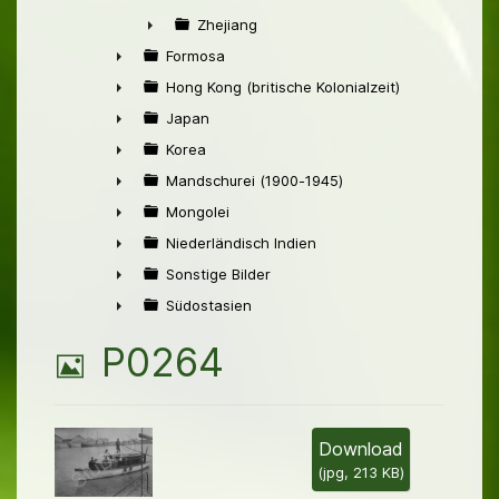
►
Zhejiang
►
Formosa
►
Hong Kong (britische Kolonialzeit)
►
Japan
►
Korea
►
Mandschurei (1900-1945)
►
Mongolei
►
Niederländisch Indien
►
Sonstige Bilder
►
Südostasien
►
B
P0264
i
l
Download
(
jpg,
213 KB
)