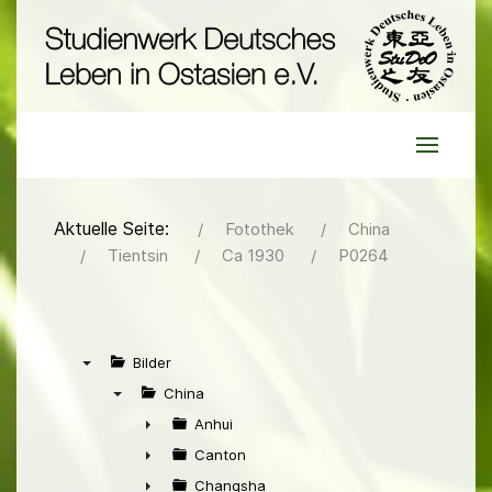
Aktuelle Seite:
Fotothek
China
Tientsin
Ca 1930
P0264
Bilder
▼
China
▼
Anhui
►
Canton
►
Changsha