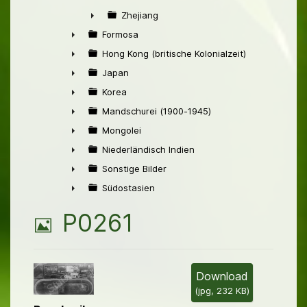
►
Zhejiang
►
Formosa
►
Hong Kong (britische Kolonialzeit)
►
Japan
►
Korea
►
Mandschurei (1900-1945)
►
Mongolei
►
Niederländisch Indien
►
Sonstige Bilder
►
Südostasien
►
B
P0261
i
l
Download
(
jpg,
232 KB
)