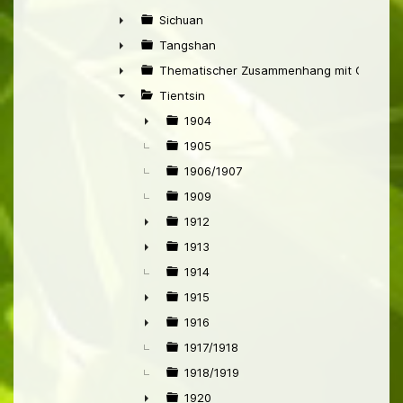
►
Sichuan
►
Tangshan
►
Thematischer Zusammenhang mit China
►
Tientsin
▼
1904
►
1905
1906/1907
1909
1912
►
1913
►
1914
1915
►
1916
►
1917/1918
1918/1919
1920