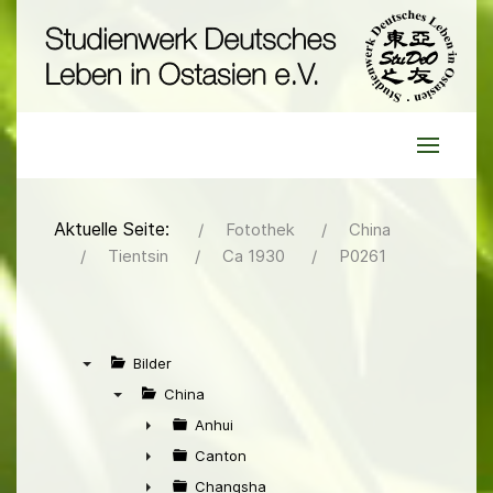
Aktuelle Seite:
Fotothek
China
Tientsin
Ca 1930
P0261
Bilder
▼
China
▼
Anhui
►
Canton
►
Changsha