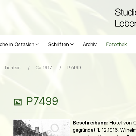
che in Ostasien
Schriften
Archiv
Fotothek
Tientsin
Ca 1917
P7499
B
P7499
i
Beschreibung:
Hotel von Ot
l
gegründet 1. 12.1916. Wilhelm