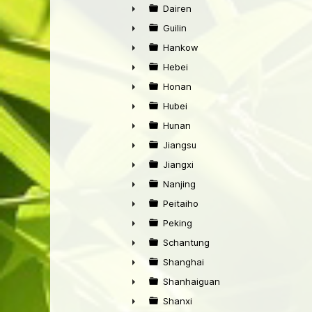
►
Dairen
►
Guilin
►
Hankow
►
Hebei
►
Honan
►
Hubei
►
Hunan
►
Jiangsu
►
Jiangxi
►
Nanjing
►
Peitaiho
►
Peking
►
Schantung
►
Shanghai
►
Shanhaiguan
►
Shanxi