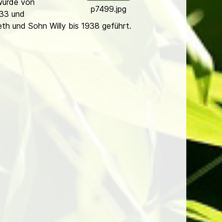
wurde von
p7499.jpg
933 und
eth und Sohn Willy bis 1938 geführt.