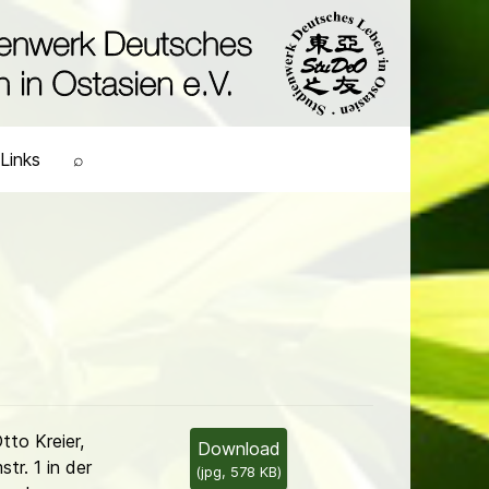
Links
⌕
to Kreier,
Download
str. 1 in der
(
jpg,
578 KB
)