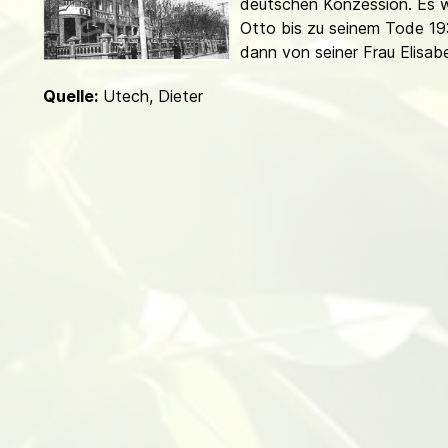
deutschen Konzession. Es 
d
Otto bis zu seinem Tode 1
dann von seiner Frau Elisab
Quelle:
Utech, Dieter