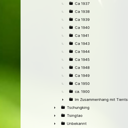
Ca 1937
Ca 1938
Ca 1939
Ca 1940
Ca 1941
Ca 1943
Ca 1944
Ca 1945
Ca 1948
Ca 1949
Ca 1950
ca. 1900
Im Zusammenhang mit Tients
►
Tschungking
►
Tsingtao
►
Unbekannt