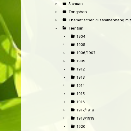
►
Sichuan
►
Tangshan
►
Thematischer Zusammenhang mit
►
Tientsin
▼
1904
►
1905
1906/1907
1909
1912
►
1913
►
1914
1915
►
1916
►
1917/1918
1918/1919
1920