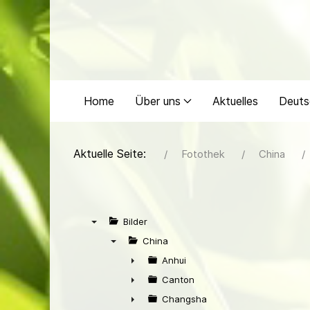
Home
Über uns
Aktuelles
Deuts
Aktuelle Seite:
Fotothek
China
Bilder
▼
China
▼
Anhui
►
Canton
►
Changsha