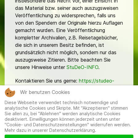
insbesondere das Recht vor, einer Einsicht in
das Material bzw. seiner auch auszugsweisen
Veröffentlichung zu widersprechen, falls uns
von den Spendern der Originale hierzu Auflagen
gemacht wurden. Eine Veröffentlichung
kompletter Archivalien, z.B. Reisetagebücher,
die sich in unserem Besitz befinden, ist
grundsätzlich nicht möglich, sondern nur das
auszugsweise Zitieren. Bitte beachten Sie
unsere Hinweise unter
StuDeO-INFO
.
Kontaktieren Sie uns gerne:
https://studeo-
ostasiendeutsche.de/ueberuns/kontakt
Wir benutzen Cookies
Diese Webseite verwendet technisch notwendige und
analytische Cookies und Skripte. Mit "Akzeptieren" stimmen
Sie allen zu, bei "Ablehnen" werden analytische Cookies
deaktiviert. Einwilligungen können jederzeit unten unter
"Cookie- und Datenschutzeinstellungen" widerrufen werden.
Mehr dazu in unserer Datenschutzerklärung.
Mitglieder
|
Impressum
|
Datenschutzerklärung
|
Cookie-