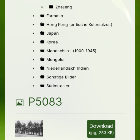
►
Zhejiang
►
Formosa
►
Hong Kong (britische Kolonialzeit)
►
Japan
►
Korea
►
Mandschurei (1900-1945)
►
Mongolei
►
Niederländisch Indien
►
Sonstige Bilder
►
Südostasien
►
B
P5083
i
l
Download
(
jpg,
283 KB
)