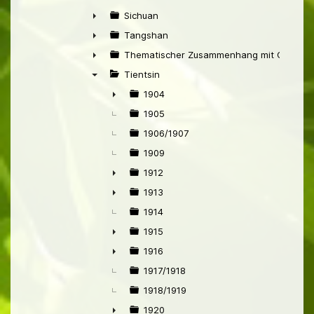
►
Sichuan
►
Tangshan
►
Thematischer Zusammenhang mit China
►
Tientsin
▼
1904
►
1905
1906/1907
1909
1912
►
1913
►
1914
1915
►
1916
►
1917/1918
1918/1919
1920