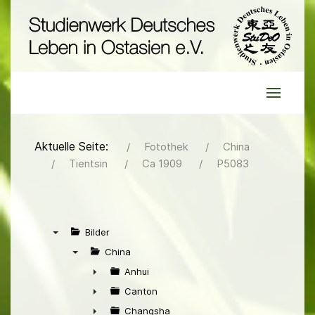
Aktuelle Seite:
Fotothek
China
Tientsin
Ca 1909
P5083
Bilder
▼
China
▼
Anhui
►
Canton
►
Changsha