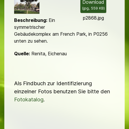
l
Download
(
jpg,
559 KB
)
d
p2868.jpg
Beschreibung:
Ein
symmetrischer
Gebäudekomplex am French Park, in P0256
unten zu sehen.
Quelle:
Renita, Eichenau
Als Findbuch zur Identifizierung
einzelner Fotos benutzen Sie bitte den
Fotokatalog
.