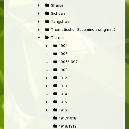
►
Shanxi
►
Sichuan
►
Tangshan
►
Thematischer Zusammenhang mit China
►
Tientsin
▼
1904
►
1905
1906/1907
1909
1912
►
1913
►
1914
1915
►
1916
►
1917/1918
1918/1919