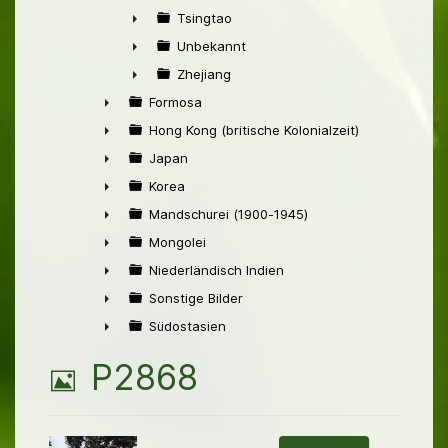
►
Tsingtao
►
Unbekannt
►
Zhejiang
►
Formosa
►
Hong Kong (britische Kolonialzeit)
►
Japan
►
Korea
►
Mandschurei (1900-1945)
►
Mongolei
►
Niederländisch Indien
►
Sonstige Bilder
►
Südostasien
►
B
P2868
i