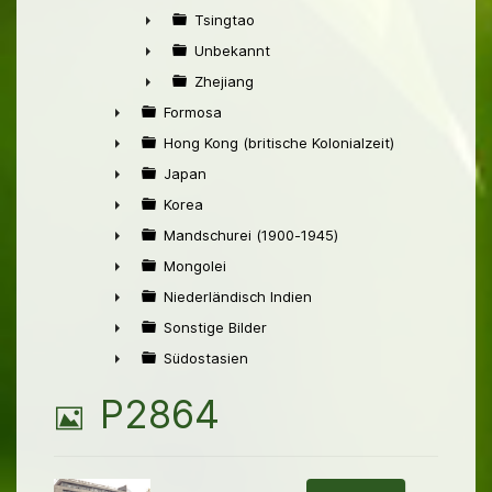
►
Tsingtao
►
Unbekannt
►
Zhejiang
►
Formosa
►
Hong Kong (britische Kolonialzeit)
►
Japan
►
Korea
►
Mandschurei (1900-1945)
►
Mongolei
►
Niederländisch Indien
►
Sonstige Bilder
►
Südostasien
►
B
P2864
i