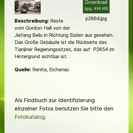
l
Download
(
jpg,
456 KB
)
d
p2864.jpg
Beschreibung:
Reste
vom Gordon Hall von der
Jiefang Beilu in Richtung Süden aus ge­se­hen.
Das Große Gebäude ist die Rückseite des
Tianjiner Regierungs­sitzes, das auf P2854 im
Hintergrund sichtbar ist.
Quelle:
Renita, Eichenau
Als Findbuch zur Identifizierung
einzelner Fotos benutzen Sie bitte den
Fotokatalog
.