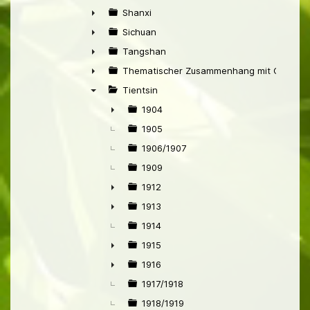
►
Shanxi
►
Sichuan
►
Tangshan
►
Thematischer Zusammenhang mit China
►
Tientsin
▼
1904
►
1905
1906/1907
1909
1912
►
1913
►
1914
1915
►
1916
►
1917/1918
1918/1919