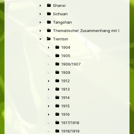
►
Shanxi
►
Sichuan
►
Tangshan
►
Thematischer Zusammenhang mit China
►
Tientsin
▼
1904
►
1905
1906/1907
1909
1912
►
1913
►
1914
1915
►
1916
►
1917/1918
1918/1919