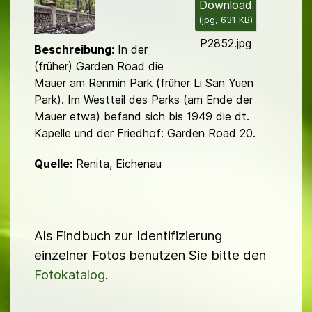
l
Download
(
jpg,
631 KB
)
d
P2852.jpg
Beschreibung:
In der
(früher) Garden Road die
Mauer am Renmin Park (früher Li San Yuen
Park). Im Westteil des Parks (am Ende der
Mauer etwa) befand sich bis 1949 die dt.
Kapelle und der Friedhof: Garden Road 20.
Quelle:
Renita, Eichenau
Als Findbuch zur Identifizierung
einzelner Fotos benutzen Sie bitte den
Fotokatalog
.