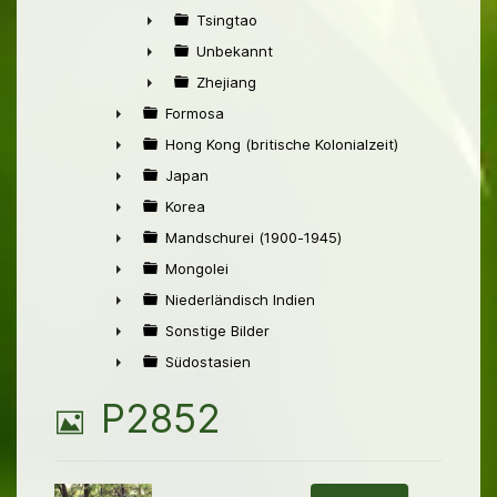
►
Tsingtao
►
Unbekannt
►
Zhejiang
►
Formosa
►
Hong Kong (britische Kolonialzeit)
►
Japan
►
Korea
►
Mandschurei (1900-1945)
►
Mongolei
►
Niederländisch Indien
►
Sonstige Bilder
►
Südostasien
►
B
P2852
i