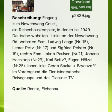
l
Download
(
jpg,
509 KB
)
d
p2839.jpg
Beschreibung:
Eingang
zum Newchwang Court,
ein Reihenhauskomplex, in denen bis 1949
Deutsche wohnten. Links an der Newchwang
Rd. wohnten Fam. Ludwig Lange (Nr. 15),
Lehrer Petz (Nr. 17) und Sigfried Polster (Nr.
19), rechts Fam. Jakob Paulsen (Nr.21) Johann
Haesloop (Nr.23), Karl Beitz?, Eu­gen Hölzel
(Nr.25). Innen links Gerda Spake u. Bryanzeff.
Im Vorder­grund die Tientsindeutsche-
Reisegruppe und das Tianjiner TV.
Quelle:
Renita, Eichenau