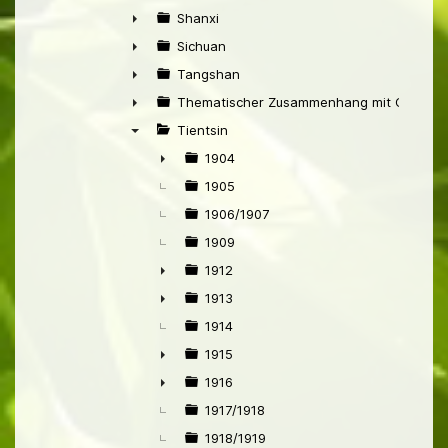
►
Shanxi
►
Sichuan
►
Tangshan
►
Thematischer Zusammenhang mit China
►
Tientsin
▼
1904
►
1905
1906/1907
1909
1912
►
1913
►
1914
1915
►
1916
►
1917/1918
1918/1919