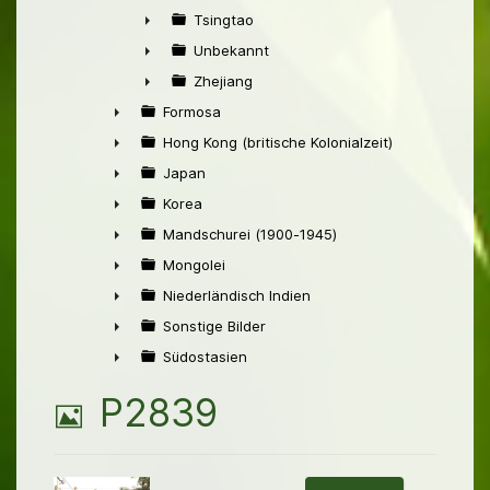
►
Tsingtao
►
Unbekannt
►
Zhejiang
►
Formosa
►
Hong Kong (britische Kolonialzeit)
►
Japan
►
Korea
►
Mandschurei (1900-1945)
►
Mongolei
►
Niederländisch Indien
►
Sonstige Bilder
►
Südostasien
►
B
P2839
i