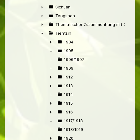
►
Sichuan
►
Tangshan
►
Thematischer Zusammenhang mit China
►
Tientsin
▼
1904
►
1905
1906/1907
1909
1912
►
1913
►
1914
1915
►
1916
►
1917/1918
1918/1919
1920