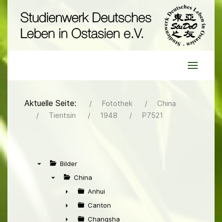
Aktuelle Seite:
Fotothek
China
Tientsin
1948
P7521
Bilder
▼
China
▼
Anhui
►
Canton
►
Changsha