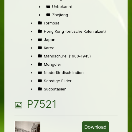
►
Unbekannt
►
Zhejiang
►
Formosa
►
Hong Kong (britische Kolonialzeit)
►
Japan
►
Korea
►
Mandschurei (1900-1945)
►
Mongolei
►
Niederländisch Indien
►
Sonstige Bilder
►
Südostasien
►
B
P7521
i
l
Download