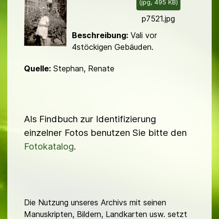
(
jpg,
495 KB
)
d
p7521.jpg
Beschreibung:
Vali vor
4stöckigen Gebäuden.
Quelle:
Stephan, Renate
Als Findbuch zur Identifizierung
einzelner Fotos benutzen Sie bitte den
Fotokatalog
.
Die Nutzung unseres Archivs mit seinen
Manuskripten, Bildern, Landkarten usw. setzt