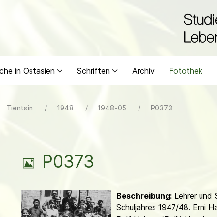
che in Ostasien
Schriften
Archiv
Fotothek
Tientsin
1948
1948-05
P0373
B
P0373
i
Beschreibung:
Lehrer und 
l
Schuljahres 1947/48. Erni H