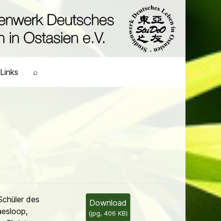
Links
⌕
Schüler des
Download
aesloop,
(
jpg,
406 KB
)