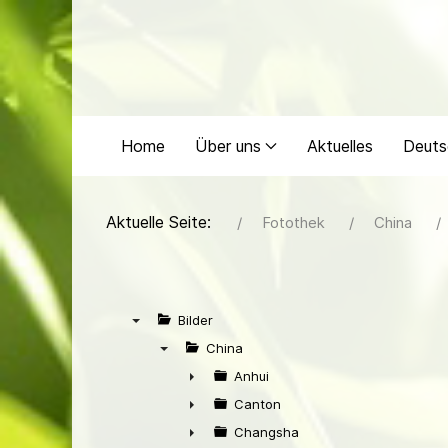
Home
Über uns
Aktuelles
Deuts
Aktuelle Seite:
Fotothek
China
Bilder
▼
China
▼
Anhui
►
Canton
►
Changsha