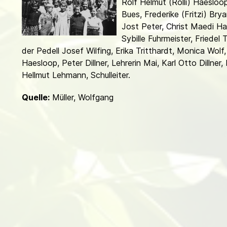
Rolf Helmut (Rolli) Haesloop
d
Bues, Frederike (Fritzi) Brya
Jost Peter, Christ Maedi Ha
Sybille Fuhr­meister, Friede
der Pedell Josef Wilfing, Erika Tritthardt, Monica Wolf,
Haesloop, Peter Dillner, Lehrerin Mai, Karl Otto Dillner
Hellmut Leh­mann, Schulleiter.
Quelle:
Müller, Wolfgang