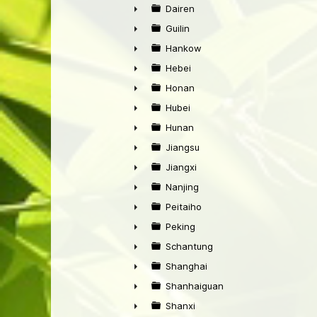
►
Dairen
►
Guilin
►
Hankow
►
Hebei
►
Honan
►
Hubei
►
Hunan
►
Jiangsu
►
Jiangxi
►
Nanjing
►
Peitaiho
►
Peking
►
Schantung
►
Shanghai
►
Shanhaiguan
►
Shanxi