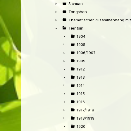
►
Sichuan
►
Tangshan
►
Thematischer Zusammenhang mit
►
Tientsin
▼
1904
►
1905
1906/1907
1909
1912
►
1913
►
1914
1915
►
1916
►
1917/1918
1918/1919
1920