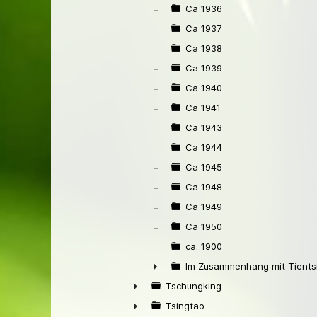
Ca 1936
Ca 1937
Ca 1938
Ca 1939
Ca 1940
Ca 1941
Ca 1943
Ca 1944
Ca 1945
Ca 1948
Ca 1949
Ca 1950
ca. 1900
Im Zusammenhang mit Tients
►
Tschungking
►
Tsingtao