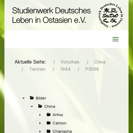
Aktuelle Seite:
Fotothek
China
Tientsin
1944
P3066
Bilder
▼
China
▼
Anhui
►
Canton
►
Changsha