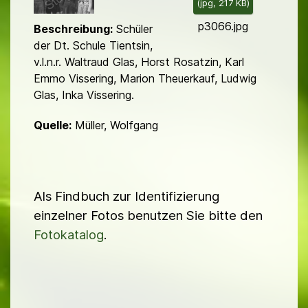
(
jpg,
217 KB
)
d
p3066.jpg
Beschreibung:
Schüler
der Dt. Schule Tientsin,
v.l.n.r. Waltraud Glas, Horst Rosatzin, Karl
Emmo Vissering, Marion Theuerkauf, Ludwig
Glas, Inka Vissering.
Quelle:
Müller, Wolfgang
Als Findbuch zur Identifizierung
einzelner Fotos benutzen Sie bitte den
Fotokatalog
.