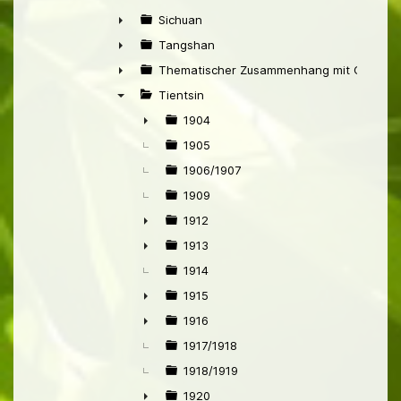
►
Sichuan
►
Tangshan
►
Thematischer Zusammenhang mit China
►
Tientsin
▼
1904
►
1905
1906/1907
1909
1912
►
1913
►
1914
1915
►
1916
►
1917/1918
1918/1919
1920