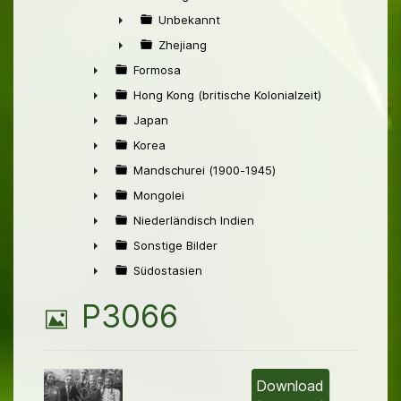
►
Unbekannt
►
Zhejiang
►
Formosa
►
Hong Kong (britische Kolonialzeit)
►
Japan
►
Korea
►
Mandschurei (1900-1945)
►
Mongolei
►
Niederländisch Indien
►
Sonstige Bilder
►
Südostasien
►
B
P3066
i
l
Download