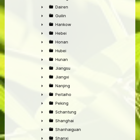
►
Dairen
►
Guilin
►
Hankow
►
Hebei
►
Honan
►
Hubei
►
Hunan
►
Jiangsu
►
Jiangxi
►
Nanjing
►
Peitaiho
►
Peking
►
Schantung
►
Shanghai
►
Shanhaiguan
►
Shanxi