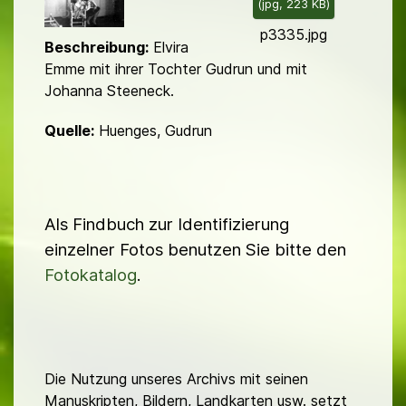
(
jpg,
223 KB
)
d
p3335.jpg
Beschreibung:
Elvira
Emme mit ihrer Tochter Gudrun und mit
Johanna Steeneck.
Quelle:
Huenges, Gudrun
Als Findbuch zur Identifizierung
einzelner Fotos benutzen Sie bitte den
Fotokatalog
.
Die Nutzung unseres Archivs mit seinen
Manuskripten, Bildern, Landkarten usw. setzt