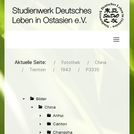
Aktuelle Seite:
Fotothek
China
Tientsin
1943
P3335
Bilder
▼
China
▼
Anhui
►
Canton
►
Changsha