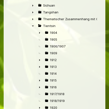
►
Sichuan
►
Tangshan
►
Thematischer Zusammenhang mit China
►
Tientsin
▼
1904
►
1905
1906/1907
1909
1912
►
1913
►
1914
1915
►
1916
►
1917/1918
1918/1919
1920