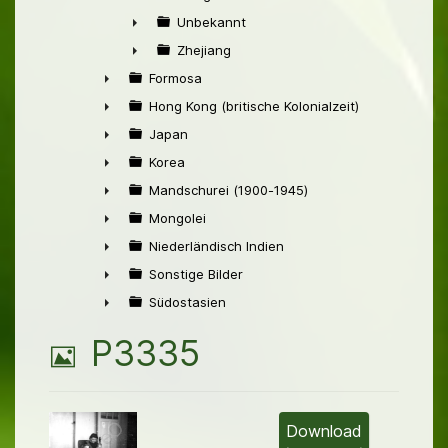
►
Unbekannt
►
Zhejiang
►
Formosa
►
Hong Kong (britische Kolonialzeit)
►
Japan
►
Korea
►
Mandschurei (1900-1945)
►
Mongolei
►
Niederländisch Indien
►
Sonstige Bilder
►
Südostasien
►
B
P3335
i
l
Download