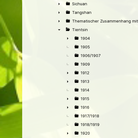
►
Sichuan
►
Tangshan
►
Thematischer Zusammenhang mit
►
Tientsin
▼
1904
►
1905
1906/1907
1909
1912
►
1913
►
1914
1915
►
1916
►
1917/1918
1918/1919
1920