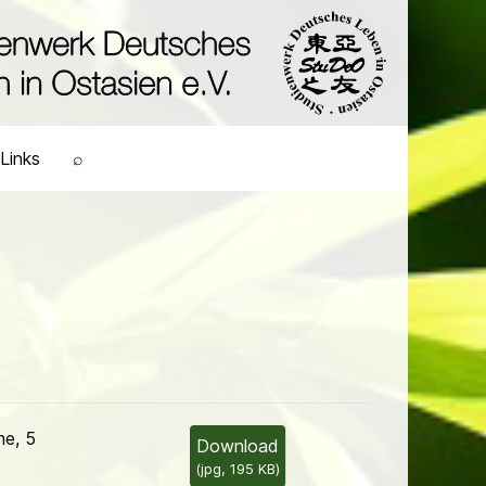
Links
⌕
e, 5
Download
(
jpg,
195 KB
)