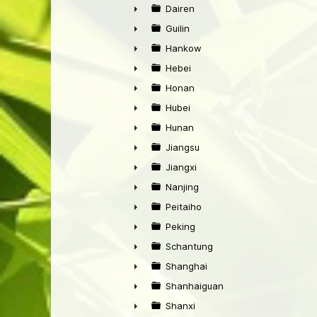
►
Dairen
►
Guilin
►
Hankow
►
Hebei
►
Honan
►
Hubei
►
Hunan
►
Jiangsu
►
Jiangxi
►
Nanjing
►
Peitaiho
►
Peking
►
Schantung
►
Shanghai
►
Shanhaiguan
►
Shanxi