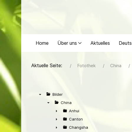
Home
Über uns
Aktuelles
Deuts
Aktuelle Seite:
Fotothek
China
Bilder
▼
China
▼
Anhui
►
Canton
►
Changsha