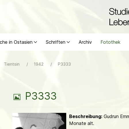
che in Ostasien
Schriften
Archiv
Fotothek
Tientsin
1942
P3333
B
P3333
i
Beschreibung:
Gudrun Emm
l
Monate alt.