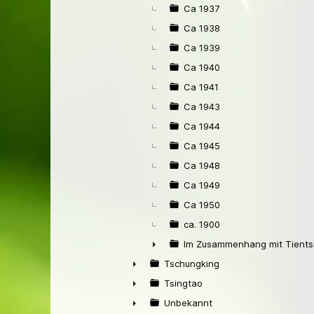
Ca 1937
Ca 1938
Ca 1939
Ca 1940
Ca 1941
Ca 1943
Ca 1944
Ca 1945
Ca 1948
Ca 1949
Ca 1950
ca. 1900
Im Zusammenhang mit Tients
►
Tschungking
►
Tsingtao
►
Unbekannt