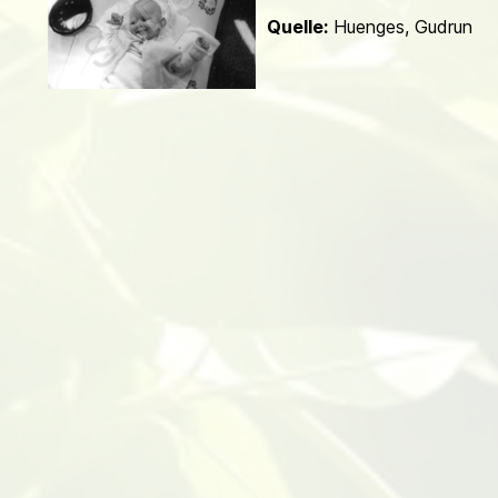
d
Quelle:
Huenges, Gudrun