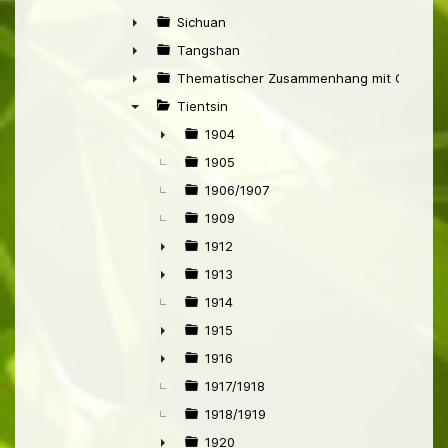
►
Sichuan
►
Tangshan
►
Thematischer Zusammenhang mit China
►
Tientsin
▼
1904
►
1905
1906/1907
1909
1912
►
1913
►
1914
1915
►
1916
►
1917/1918
1918/1919
1920