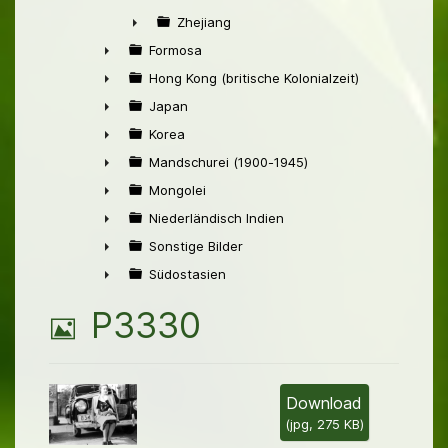
►
Zhejiang
►
Formosa
►
Hong Kong (britische Kolonialzeit)
►
Japan
►
Korea
►
Mandschurei (1900-1945)
►
Mongolei
►
Niederländisch Indien
►
Sonstige Bilder
►
Südostasien
►
B
P3330
i
l
Download
(
jpg,
275 KB
)