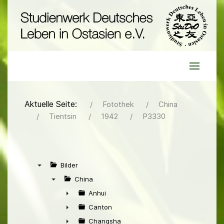
Aktuelle Seite:
Fotothek
China
Tientsin
1942
P3330
Bilder
▼
China
▼
Anhui
►
Canton
►
Changsha