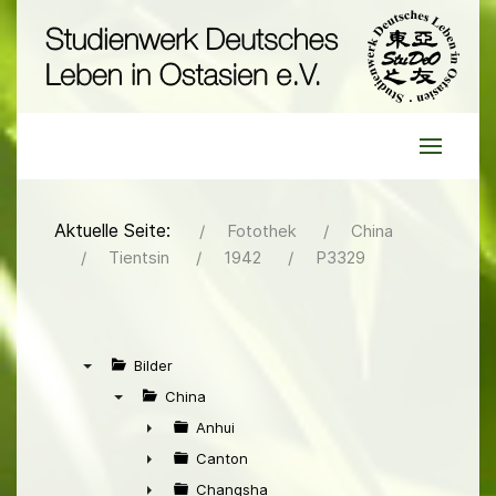
Aktuelle Seite:
Fotothek
China
Tientsin
1942
P3329
Bilder
▼
China
▼
Anhui
►
Canton
►
Changsha