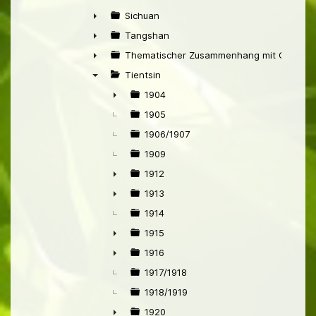
►
Sichuan
►
Tangshan
►
Thematischer Zusammenhang mit China
►
Tientsin
▼
1904
►
1905
1906/1907
1909
1912
►
1913
►
1914
1915
►
1916
►
1917/1918
1918/1919
1920