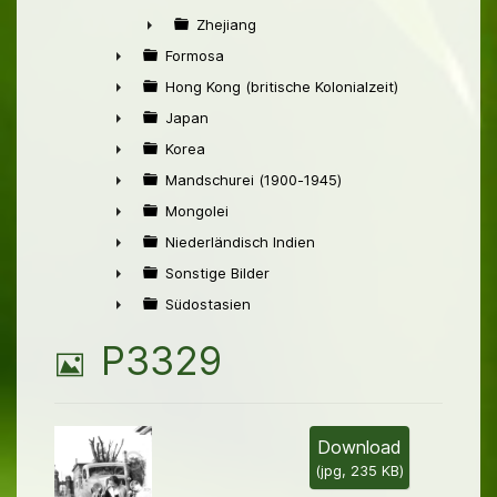
►
Zhejiang
►
Formosa
►
Hong Kong (britische Kolonialzeit)
►
Japan
►
Korea
►
Mandschurei (1900-1945)
►
Mongolei
►
Niederländisch Indien
►
Sonstige Bilder
►
Südostasien
►
B
P3329
i
l
Download
(
jpg,
235 KB
)