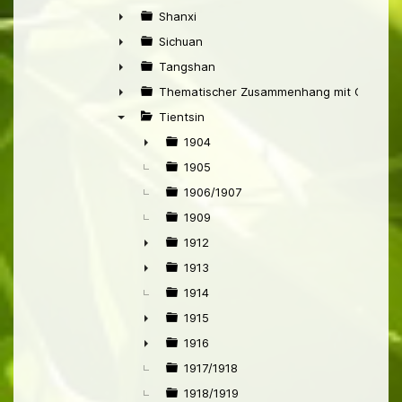
►
Shanxi
►
Sichuan
►
Tangshan
►
Thematischer Zusammenhang mit China
►
Tientsin
▼
1904
►
1905
1906/1907
1909
1912
►
1913
►
1914
1915
►
1916
►
1917/1918
1918/1919