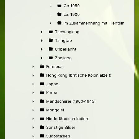
Ca 1950
ca. 1900
Im Zusammenhang mit Tientsin
►
Tschungking
►
Tsingtao
►
Unbekannt
►
Zhejiang
►
Formosa
►
Hong Kong (britische Kolonialzeit)
►
Japan
►
Korea
►
Mandschurei (1900-1945)
►
Mongolei
►
Niederländisch Indien
►
Sonstige Bilder
►
Südostasien