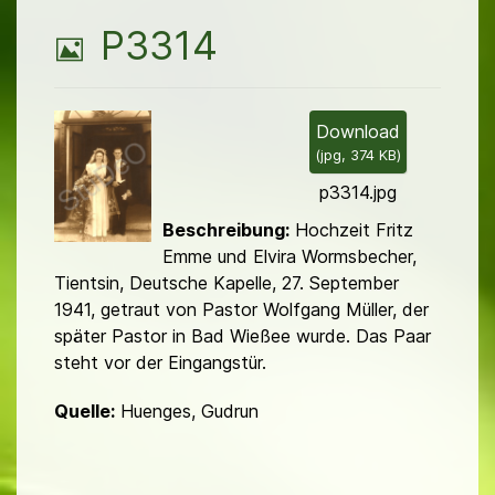
►
B
P3314
i
l
Download
(
jpg,
374 KB
)
d
p3314.jpg
Beschreibung:
Hochzeit Fritz
Emme und Elvira Wormsbecher,
Tientsin, Deutsche Kapelle, 27. September
1941, getraut von Pastor Wolfgang Müller, der
später Pastor in Bad Wießee wurde. Das Paar
steht vor der Eingangstür.
Quelle:
Huenges, Gudrun