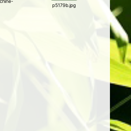
chine­
p5179b.jpg