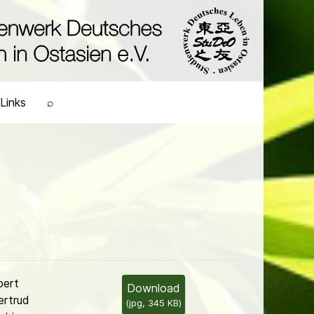
Links
⌕
bert
Download
ertrud
(
jpg,
345 KB
)