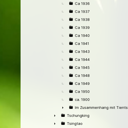
Ca 1936
Ca 1937
Ca 1938
Ca 1939
Ca 1940
Ca 1941
Ca 1943
Ca 1944
Ca 1945
Ca 1948
Ca 1949
Ca 1950
ca. 1900
Im Zusammenhang mit Tients
►
Tschungking
►
Tsingtao