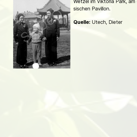
Wetzel im Viktoria Park, am 
d
sischen Pavillon.
Quelle:
Utech, Dieter