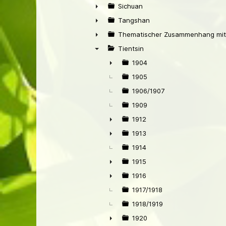
►
Sichuan
►
Tangshan
►
Thematischer Zusammenhang mit
►
Tientsin
▼
1904
►
1905
1906/1907
1909
1912
►
1913
►
1914
1915
►
1916
►
1917/1918
1918/1919
1920