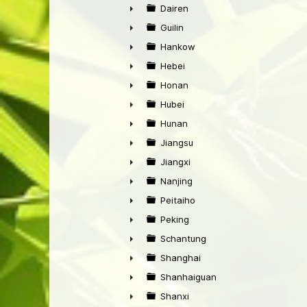
►
Dairen
►
Guilin
►
Hankow
►
Hebei
►
Honan
►
Hubei
►
Hunan
►
Jiangsu
►
Jiangxi
►
Nanjing
►
Peitaiho
►
Peking
►
Schantung
►
Shanghai
►
Shanhaiguan
►
Shanxi