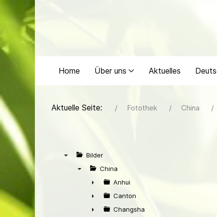
Home
Über uns
Aktuelles
Deuts
Aktuelle Seite:
Fotothek
China
Bilder
▼
China
▼
Anhui
►
Canton
►
Changsha