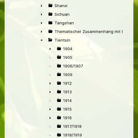
►
Shanxi
►
Sichuan
►
Tangshan
►
Thematischer Zusammenhang mit China
►
Tientsin
▼
1904
►
1905
1906/1907
1909
1912
►
1913
►
1914
1915
►
1916
►
1917/1918
1918/1919