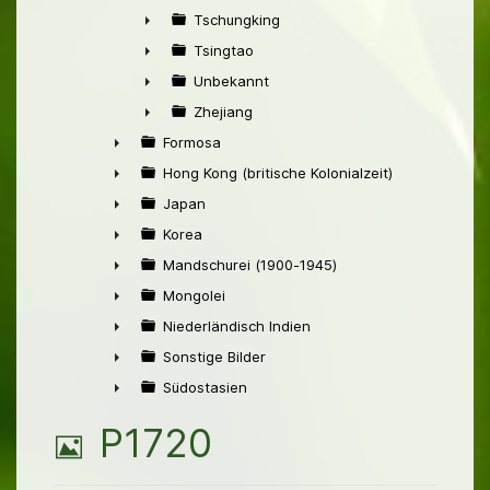
►
Tschungking
►
Tsingtao
►
Unbekannt
►
Zhejiang
►
Formosa
►
Hong Kong (britische Kolonialzeit)
►
Japan
►
Korea
►
Mandschurei (1900-1945)
►
Mongolei
►
Niederländisch Indien
►
Sonstige Bilder
►
Südostasien
►
B
P1720