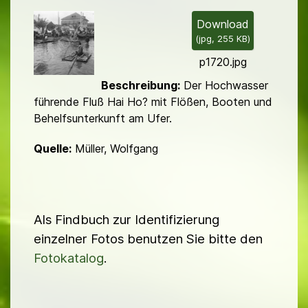
i
l
Download
(
jpg,
255 KB
)
d
p1720.jpg
Beschreibung:
Der Hochwasser
führende Fluß Hai Ho? mit Flößen, Booten und
Behelfsunterkunft am Ufer.
Quelle:
Müller, Wolfgang
Als Findbuch zur Identifizierung
einzelner Fotos benutzen Sie bitte den
Fotokatalog
.