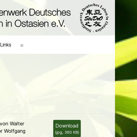
Links
⌕
von Walter
Download
or Wolfgang
(
jpg,
360 KB
)