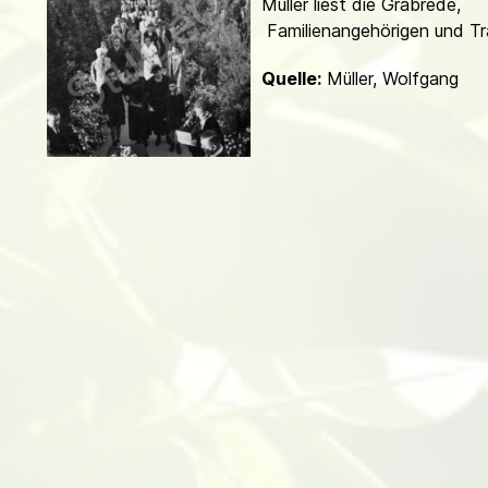
Müller liest die Grab­re­de,
d
Familienangehörigen und Tr
Quelle:
Müller, Wolfgang