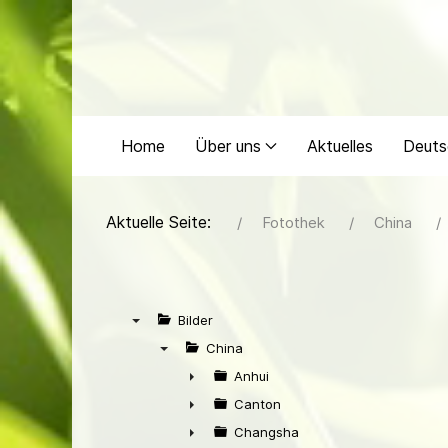
Home
Über uns
Aktuelles
Deuts
Aktuelle Seite:
Fotothek
China
Bilder
▼
China
▼
Anhui
►
Canton
►
Changsha