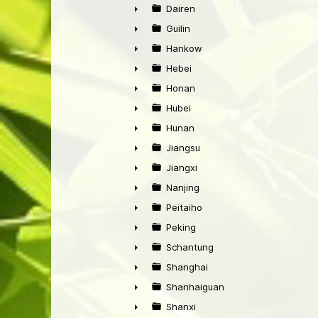
►
Dairen
►
Guilin
►
Hankow
►
Hebei
►
Honan
►
Hubei
►
Hunan
►
Jiangsu
►
Jiangxi
►
Nanjing
►
Peitaiho
►
Peking
►
Schantung
►
Shanghai
►
Shanhaiguan
►
Shanxi