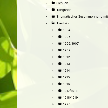
►
Sichuan
►
Tangshan
►
Thematischer Zusammenhang mit
►
Tientsin
▼
1904
►
1905
1906/1907
1909
1912
►
1913
►
1914
1915
►
1916
►
1917/1918
1918/1919
1920