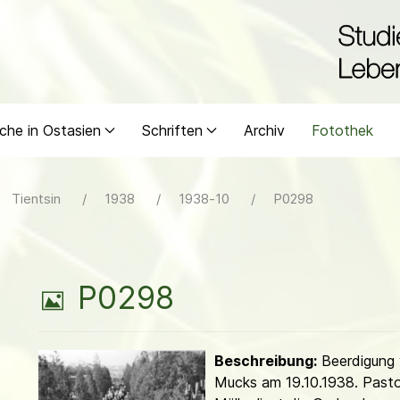
che in Ostasien
Schriften
Archiv
Fotothek
Tientsin
1938
1938-10
P0298
B
P0298
i
Beschreibung:
Beerdigung 
l
Mucks am 19.10.1938. Past