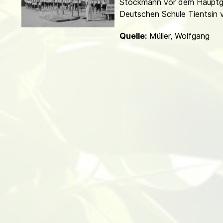
Stockmann vor dem Hauptg
d
Deutschen Schule Tientsin v
Quelle:
Müller, Wolfgang