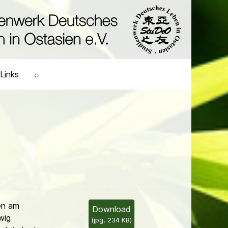
Links
⌕
en am
Download
wig
(
jpg,
234 KB
)