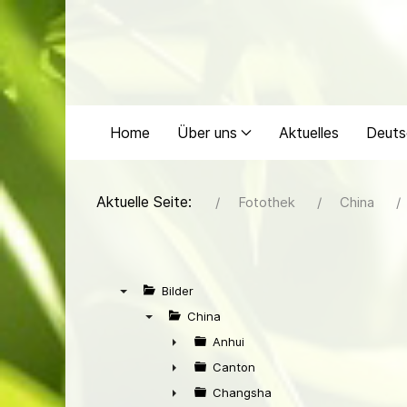
Home
Über uns
Aktuelles
Deuts
Aktuelle Seite:
Fotothek
China
Bilder
▼
China
▼
Anhui
►
Canton
►
Changsha