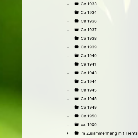
Ca 1933
Ca 1934
Ca 1936
Ca 1937
Ca 1938
Ca 1939
Ca 1940
Ca 1941
Ca 1943
Ca 1944
Ca 1945
Ca 1948
Ca 1949
Ca 1950
ca. 1900
Im Zusammenhang mit Tients