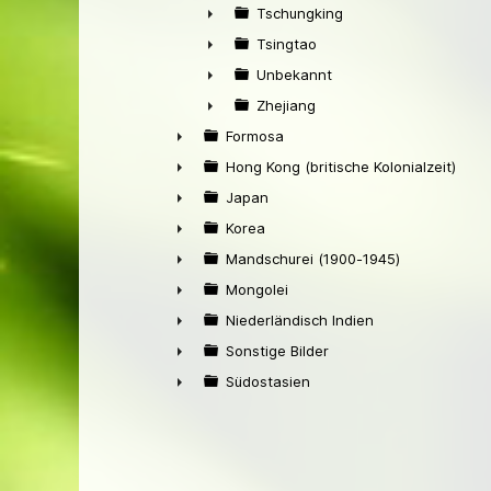
►
Tschungking
►
Tsingtao
►
Unbekannt
►
Zhejiang
►
Formosa
►
Hong Kong (britische Kolonialzeit)
►
Japan
►
Korea
►
Mandschurei (1900-1945)
►
Mongolei
►
Niederländisch Indien
►
Sonstige Bilder
►
Südostasien
►