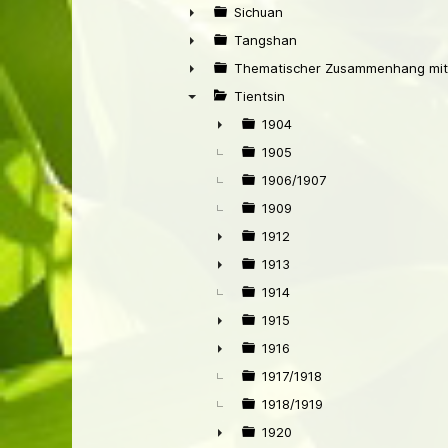
►
Sichuan
►
Tangshan
►
Thematischer Zusammenhang mit
►
Tientsin
▼
1904
►
1905
1906/1907
1909
1912
►
1913
►
1914
1915
►
1916
►
1917/1918
1918/1919
1920