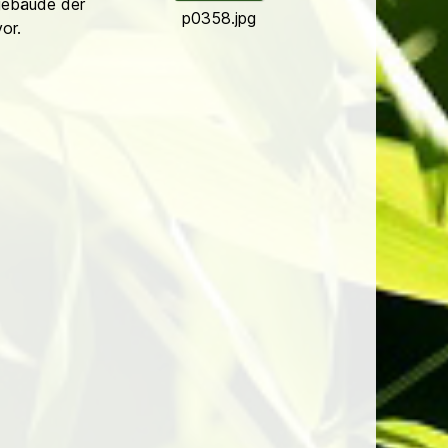
ebäude der
p0358.jpg
or.