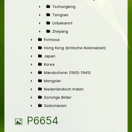
►
Tschungking
►
Tsingtao
►
Unbekannt
►
Zhejiang
►
Formosa
►
Hong Kong (britische Kolonialzeit)
►
Japan
►
Korea
►
Mandschurei (1900-1945)
►
Mongolei
►
Niederländisch Indien
►
Sonstige Bilder
►
Südostasien
►
B
P6654