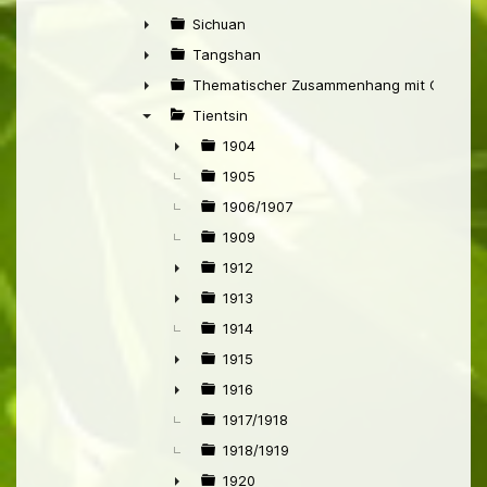
►
Sichuan
►
Tangshan
►
Thematischer Zusammenhang mit China
►
Tientsin
▼
1904
►
1905
1906/1907
1909
1912
►
1913
►
1914
1915
►
1916
►
1917/1918
1918/1919
1920