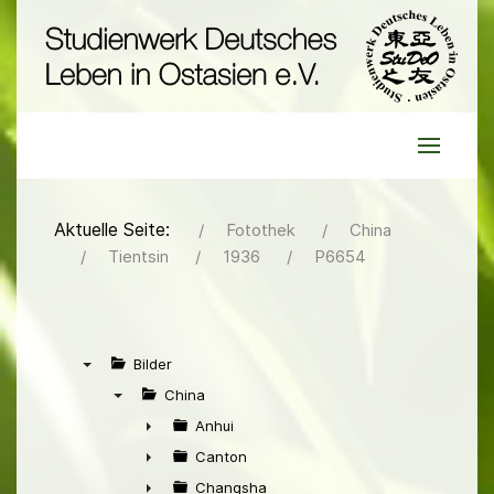
Aktuelle Seite:
Fotothek
China
Tientsin
1936
P6654
Bilder
▼
China
▼
Anhui
►
Canton
►
Changsha