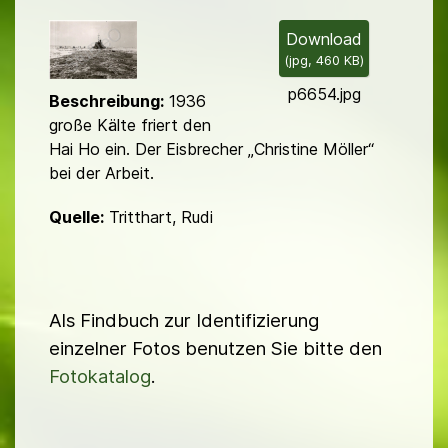
i
l
Download
(
jpg,
460 KB
)
d
p6654.jpg
Beschreibung:
1936
große Kälte friert den
Hai Ho ein. Der Eisbrecher „Christine Möller“
bei der Arbeit.
Quelle:
Tritthart, Rudi
Als Findbuch zur Identifizierung
einzelner Fotos benutzen Sie bitte den
Fotokatalog
.