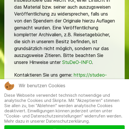
insbesondere das Recht vor, einer Einsicht in
das Material bzw. seiner auch auszugsweisen
Veröffentlichung zu widersprechen, falls uns
von den Spendern der Originale hierzu Auflagen
gemacht wurden. Eine Veröffentlichung
kompletter Archivalien, z.B. Reisetagebücher,
die sich in unserem Besitz befinden, ist
grundsätzlich nicht möglich, sondern nur das
auszugsweise Zitieren. Bitte beachten Sie
unsere Hinweise unter
StuDeO-INFO
.
Kontaktieren Sie uns gerne:
https://studeo-
ostasiendeutsche.de/ueberuns/kontakt
Wir benutzen Cookies
Diese Webseite verwendet technisch notwendige und
analytische Cookies und Skripte. Mit "Akzeptieren" stimmen
Sie allen zu, bei "Ablehnen" werden analytische Cookies
deaktiviert. Einwilligungen können jederzeit unten unter
"Cookie- und Datenschutzeinstellungen" widerrufen werden.
Mehr dazu in unserer Datenschutzerklärung.
Mitglieder
|
Impressum
|
Datenschutzerklärung
|
Cookie-