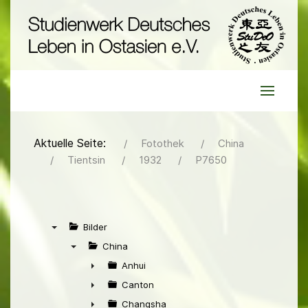
Aktuelle Seite:
Fotothek
China
Tientsin
1932
P7650
Bilder
▼
China
▼
Anhui
►
Canton
►
Changsha