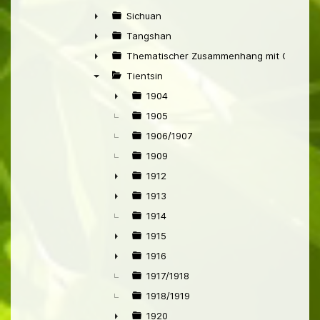
►
Sichuan
►
Tangshan
►
Thematischer Zusammenhang mit China
►
Tientsin
▼
1904
►
1905
1906/1907
1909
1912
►
1913
►
1914
1915
►
1916
►
1917/1918
1918/1919
1920