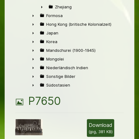
►
Zhejiang
►
Formosa
►
Hong Kong (britische Kolonialzeit)
►
Japan
►
Korea
►
Mandschurei (1900-1945)
►
Mongolei
►
Niederländisch Indien
►
Sonstige Bilder
►
Südostasien
►
B
P7650
i
l
Download
(
jpg,
381 KB
)