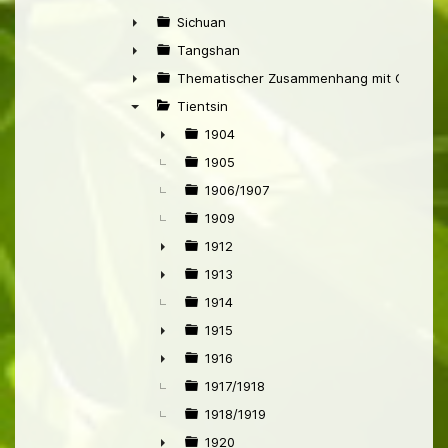
►
Sichuan
►
Tangshan
►
Thematischer Zusammenhang mit China
►
Tientsin
▼
1904
►
1905
1906/1907
1909
1912
►
1913
►
1914
1915
►
1916
►
1917/1918
1918/1919
1920