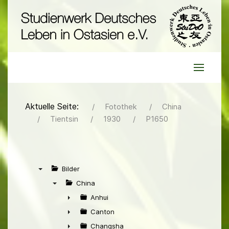
Aktuelle Seite:
Fotothek
China
Tientsin
1930
P1650
Bilder
▼
China
▼
Anhui
►
Canton
►
Changsha