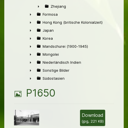
►
Zhejiang
►
Formosa
►
Hong Kong (britische Kolonialzeit)
►
Japan
►
Korea
►
Mandschurei (1900-1945)
►
Mongolei
►
Niederländisch Indien
►
Sonstige Bilder
►
Südostasien
►
B
P1650
i
l
Download
(
jpg,
221 KB
)