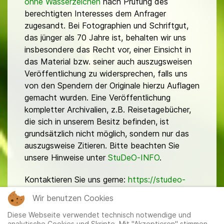
ohne Wasserzeichen
nach Prüfung des
berechtigten Interesses dem Anfrager
zugesandt. Bei Fotographien und Schriftgut,
das jünger als 70 Jahre ist, behalten wir uns
insbesondere das Recht vor, einer Einsicht in
das Material bzw. seiner auch auszugsweisen
Veröffentlichung zu widersprechen, falls uns
von den Spendern der Originale hierzu Auflagen
gemacht wurden. Eine Veröffentlichung
kompletter Archivalien, z.B. Reisetagebücher,
die sich in unserem Besitz befinden, ist
grundsätzlich nicht möglich, sondern nur das
auszugsweise Zitieren. Bitte beachten Sie
unsere Hinweise unter
StuDeO-INFO
.
Kontaktieren Sie uns gerne:
https://studeo-
ostasiendeutsche.de/ueberuns/kontakt
Wir benutzen Cookies
Diese Webseite verwendet technisch notwendige und
analytische Cookies und Skripte. Mit "Akzeptieren" stimmen