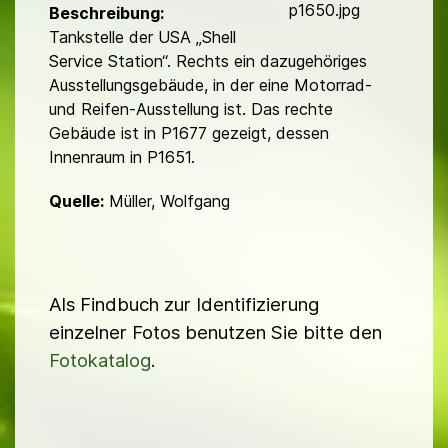
d
p1650.jpg
Beschreibung:
Tankstelle der USA „Shell
Service Station“. Rechts ein da­zu­gehöriges
Ausstellungsgebäude, in der eine Motorrad-
und Reifen-Ausstel­lung ist. Das rechte
Gebäude ist in P1677 gezeigt, dessen
Innenraum in P1651.
Quelle:
Müller, Wolfgang
Als Findbuch zur Identifizierung
einzelner Fotos benutzen Sie bitte den
Fotokatalog
.